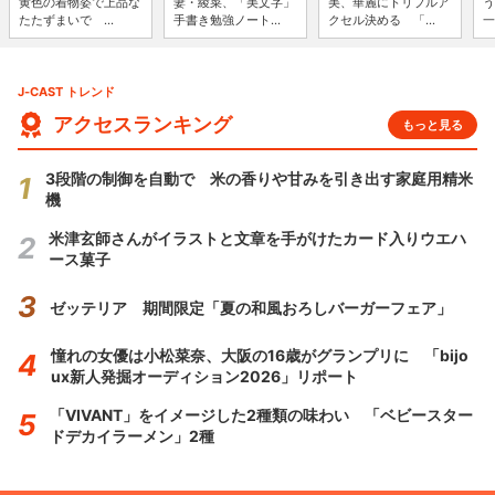
黄色の着物姿で上品な
妻・綾菜、「美文字」
美、華麗にトリプルア
う
たたずまいで ...
手書き勉強ノート...
クセル決める 「...
一
J-CAST トレンド
アクセスランキング
もっと見る
3段階の制御を自動で 米の香りや甘みを引き出す家庭用精米
機
米津玄師さんがイラストと文章を手がけたカード入りウエハ
ース菓子
ゼッテリア 期間限定「夏の和風おろしバーガーフェア」
憧れの女優は小松菜奈、大阪の16歳がグランプリに 「bijo
ux新人発掘オーディション2026」リポート
「VIVANT」をイメージした2種類の味わい 「ベビースター
ドデカイラーメン」2種