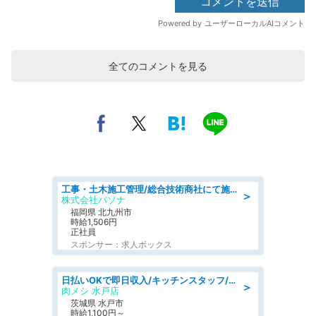
全てのコメントを見る
工事・土木施工管理/総合技術商社にて施工管理のお仕事/即日勤務可/車通勤可/工事・土木施工管理/生産・品質管理
＞
株式会社パソナ
福岡県 北九州市
時給1,506円
正社員
スポンサー：求人ボックス
日払いOKで即日収入/キッチンスタッフ/「原付免許必須」デリバリー業務など、自己成長可能な幅広い仕事に挑戦!髪型自由&ピアス・ネイルOK/茨城県/水戸市
＞
肉メシ 水戸店
茨城県 水戸市
時給1,100円～