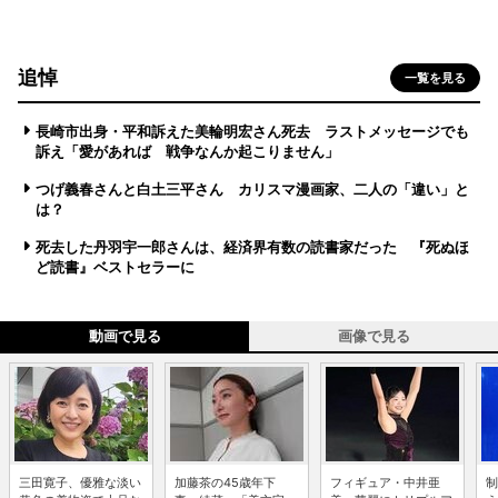
追悼
一覧を見る
長崎市出身・平和訴えた美輪明宏さん死去 ラストメッセージでも
訴え「愛があれば 戦争なんか起こりません」
つげ義春さんと白土三平さん カリスマ漫画家、二人の「違い」と
は？
死去した丹羽宇一郎さんは、経済界有数の読書家だった 『死ぬほ
ど読書』ベストセラーに
動画で見る
画像で見る
三田寛子、優雅な淡い
加藤茶の45歳年下
フィギュア・中井亜
制