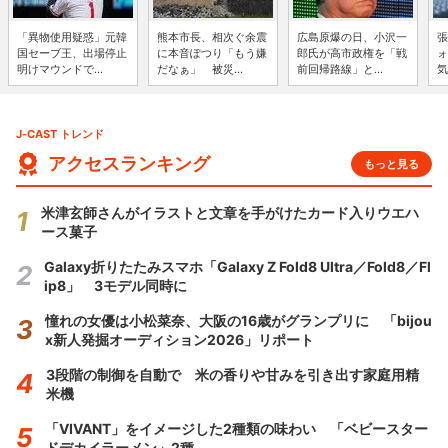
「異物使用疑惑」元韓
熊本市長、相次ぐ余震
広島原爆の日、小沢一
張
国セーブ王、出場停止
に本音ぽつり「もう嫌
郎氏が高市政権を「戦
ォ
明けマウンドで...
だなぁ」 被災...
前回帰路線」と...
気
J-CAST トレンド
アクセスランキング
もっと見る
米津玄師さんがイラストと文章を手がけたカード入りウエハ
ース菓子
Galaxy折りたたみスマホ「Galaxy Z Fold8 Ultra／Fold8／Fl
ip8」 3モデル同時に
憧れの女優は小松菜奈、大阪の16歳がグランプリに 「bijou
x新人発掘オーディション2026」リポート
3段階の制御を自動で 米の香りや甘みを引き出す家庭用精
米機
「VIVANT」をイメージした2種類の味わい 「ベビースター
ドデカイラーメン」2種