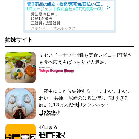
電子部品の組立・検査/寮完備/日払い/工場・製造
＞
UTエージェント株式会社AGT東海第一CU
愛知県 春日井市
時給1,400円
正社員 / 派遣社員
スポンサー：求人ボックス
姉妹サイト
ミセスドーナツ全4種を実食レビュー!可愛さ
も食べ応えもばっちりで大満足。
「夜中に見たら失神する」「こわいこわいこ
わい」 兵庫・尼崎の公園に佇む〝謎すぎる
顔〟に1.3万人戦慄|Jタウンネット
ゼロまる