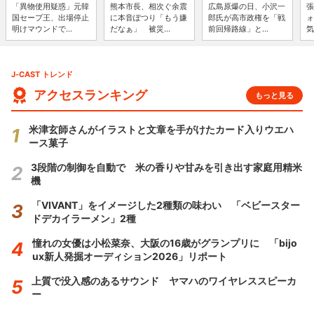
「異物使用疑惑」元韓
熊本市長、相次ぐ余震
広島原爆の日、小沢一
張
国セーブ王、出場停止
に本音ぽつり「もう嫌
郎氏が高市政権を「戦
ォ
明けマウンドで...
だなぁ」 被災...
前回帰路線」と...
気
J-CAST トレンド
アクセスランキング
もっと見る
米津玄師さんがイラストと文章を手がけたカード入りウエハ
ース菓子
3段階の制御を自動で 米の香りや甘みを引き出す家庭用精米
機
「VIVANT」をイメージした2種類の味わい 「ベビースター
ドデカイラーメン」2種
憧れの女優は小松菜奈、大阪の16歳がグランプリに 「bijo
ux新人発掘オーディション2026」リポート
上質で没入感のあるサウンド ヤマハのワイヤレススピーカ
ー