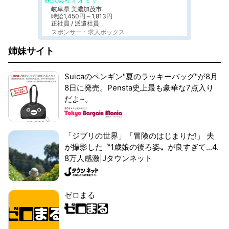
株式会社オオミヤ
岐阜県 美濃加茂市
時給1,450円～1,813円
正社員 / 派遣社員
スポンサー：求人ボックス
姉妹サイト
Suicaのペンギン"夏のラッキーバッグ"が8月
8日に発売。Pensta史上最も豪華な7点入り
だよ~。
「ジブリの世界」「冒険のはじまりだ!」 夫
が撮影した〝1歳娘の後ろ姿〟が良すぎて...4.
8万人感激|Jタウンネット
ゼロまる