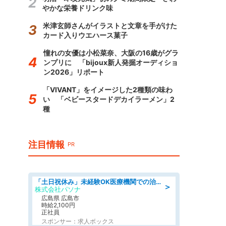
やかな栄養ドリンク味
米津玄師さんがイラストと文章を手がけた
カード入りウエハース菓子
憧れの女優は小松菜奈、大阪の16歳がグラ
ンプリに 「bijoux新人発掘オーディショ
ン2026」リポート
「VIVANT」をイメージした2種類の味わ
い 「ベビースタードデカイラーメン」2
種
注目情報
PR
「土日祝休み」未経験OK医療機関での治験コーディネーターのお仕事
＞
株式会社パソナ
広島県 広島市
時給2,100円
正社員
スポンサー：求人ボックス