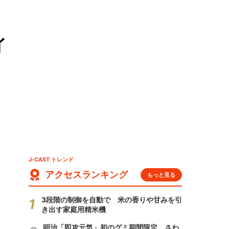
イ
J-CAST トレンド
アクセスランキング
もっと見る
3段階の制御を自動で 米の香りや甘みを引
き出す家庭用精米機
明治「即攻元気」初のグミ期間限定 さわ