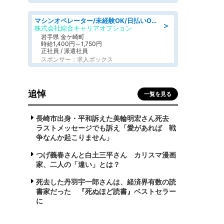
マシンオペレーター/未経験OK/日払いOK/寮完備/交替制/20・30・40代活躍中
＞
株式会社綜合キャリアオプション
岩手県 金ケ崎町
時給1,400円～1,750円
正社員 / 派遣社員
スポンサー：求人ボックス
追悼
一覧を見る
長崎市出身・平和訴えた美輪明宏さん死去
ラストメッセージでも訴え「愛があれば 戦
争なんか起こりません」
つげ義春さんと白土三平さん カリスマ漫画
家、二人の「違い」とは？
死去した丹羽宇一郎さんは、経済界有数の読
書家だった 『死ぬほど読書』ベストセラー
に