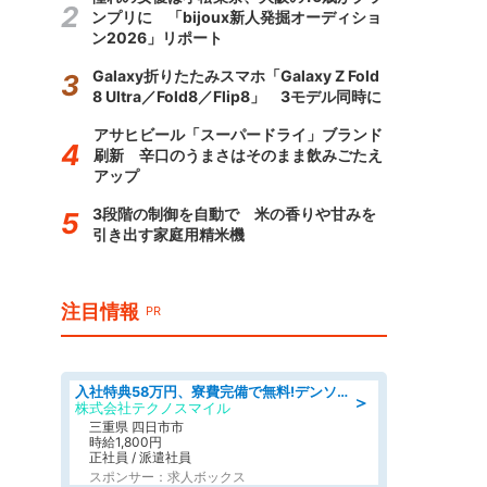
ンプリに 「bijoux新人発掘オーディショ
ン2026」リポート
Galaxy折りたたみスマホ「Galaxy Z Fold
8 Ultra／Fold8／Flip8」 3モデル同時に
アサヒビール「スーパードライ」ブランド
刷新 辛口のうまさはそのまま飲みごたえ
アップ
3段階の制御を自動で 米の香りや甘みを
引き出す家庭用精米機
注目情報
PR
入社特典58万円、寮費完備で無料!デンソーで働こう!自動車工場で小型部品の検査業務 denso aichi
＞
株式会社テクノスマイル
三重県 四日市市
時給1,800円
正社員 / 派遣社員
スポンサー：求人ボックス