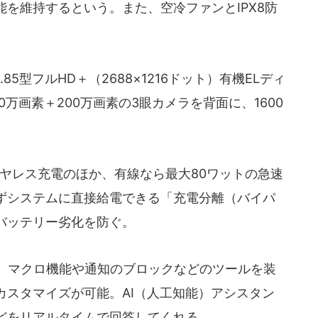
を維持するという。また、空冷ファンとIPX8防
85型フルHD＋（2688×1216ドット）有機ELディ
0万画素＋200万画素の3眼カメラを背面に、1600
イヤレス充電のほか、有線なら最大80ワットの急速
ずシステムに直接給電できる「充電分離（バイパ
バッテリー劣化を防ぐ。
は、マクロ機能や通知のブロックなどのツールを装
カスタマイズが可能。AI（人工知能）アシスタン
どをリアルタイムで回答してくれる。