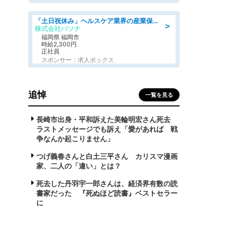
「土日祝休み」ヘルスケア業界の産業保健師/高時給/未経験OK/要資格:保健師、正看護師
＞
株式会社パソナ
福岡県 福岡市
時給2,300円
正社員
スポンサー：求人ボックス
追悼
一覧を見る
長崎市出身・平和訴えた美輪明宏さん死去
ラストメッセージでも訴え「愛があれば 戦
争なんか起こりません」
つげ義春さんと白土三平さん カリスマ漫画
家、二人の「違い」とは？
死去した丹羽宇一郎さんは、経済界有数の読
書家だった 『死ぬほど読書』ベストセラー
に