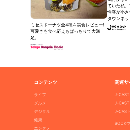
ていた私。
性客が小さな
タウンネッ
ミセスドーナツ全4種を実食レビュー!
可愛さも食べ応えもばっちりで大満
足。
コンテンツ
関連サ
ライフ
J-CAS
グルメ
J-CAS
デジタル
J-CA
健康
BOOK
エンタメ