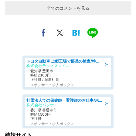
全てのコメントを見る
トヨタ自動車 上郷工場で部品の検査/特典168万/tutumi
＞
株式会社テクノスマイル
愛知県 豊田市
時給2,100円
正社員 / 派遣社員
スポンサー：求人ボックス
社団法人での保健師・看護師のお仕事/未経験OK/要資格:普通免許、保健師、正看護師
＞
株式会社パソナ
香川県 善通寺市
時給1,500円
正社員
スポンサー：求人ボックス
姉妹サイト