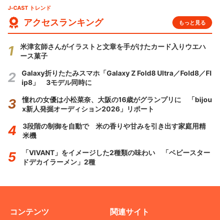
J-CAST トレンド
アクセスランキング
もっと見る
米津玄師さんがイラストと文章を手がけたカード入りウエハ
ース菓子
Galaxy折りたたみスマホ「Galaxy Z Fold8 Ultra／Fold8／Fl
ip8」 3モデル同時に
憧れの女優は小松菜奈、大阪の16歳がグランプリに 「bijou
x新人発掘オーディション2026」リポート
3段階の制御を自動で 米の香りや甘みを引き出す家庭用精
米機
「VIVANT」をイメージした2種類の味わい 「ベビースター
ドデカイラーメン」2種
コンテンツ
関連サイト