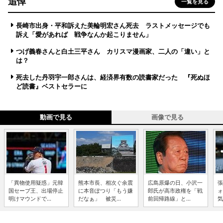
追悼
一覧を見る
長崎市出身・平和訴えた美輪明宏さん死去 ラストメッセージでも
訴え「愛があれば 戦争なんか起こりません」
つげ義春さんと白土三平さん カリスマ漫画家、二人の「違い」と
は？
死去した丹羽宇一郎さんは、経済界有数の読書家だった 『死ぬほ
ど読書』ベストセラーに
動画で見る
画像で見る
「異物使用疑惑」元韓
熊本市長、相次ぐ余震
広島原爆の日、小沢一
張
国セーブ王、出場停止
に本音ぽつり「もう嫌
郎氏が高市政権を「戦
ォ
明けマウンドで...
だなぁ」 被災...
前回帰路線」と...
気