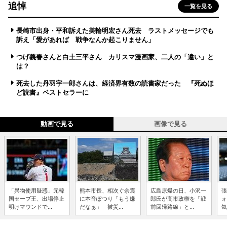
追悼
一覧を見る
長崎市出身・平和訴えた美輪明宏さん死去 ラストメッセージでも
訴え「愛があれば 戦争なんか起こりません」
つげ義春さんと白土三平さん カリスマ漫画家、二人の「違い」と
は？
死去した丹羽宇一郎さんは、経済界有数の読書家だった 『死ぬほ
ど読書』ベストセラーに
動画で見る
画像で見る
「異物使用疑惑」元韓
熊本市長、相次ぐ余震
広島原爆の日、小沢一
張
国セーブ王、出場停止
に本音ぽつり「もう嫌
郎氏が高市政権を「戦
ォ
明けマウンドで...
だなぁ」 被災...
前回帰路線」と...
気