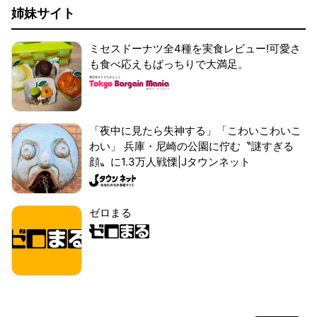
姉妹サイト
ミセスドーナツ全4種を実食レビュー!可愛さ
も食べ応えもばっちりで大満足。
「夜中に見たら失神する」「こわいこわいこ
わい」 兵庫・尼崎の公園に佇む〝謎すぎる
顔〟に1.3万人戦慄|Jタウンネット
ゼロまる