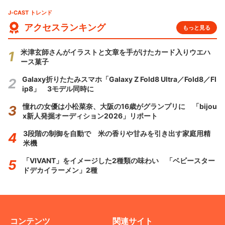
J-CAST トレンド
アクセスランキング
もっと見る
米津玄師さんがイラストと文章を手がけたカード入りウエハ
ース菓子
Galaxy折りたたみスマホ「Galaxy Z Fold8 Ultra／Fold8／Fl
ip8」 3モデル同時に
憧れの女優は小松菜奈、大阪の16歳がグランプリに 「bijou
x新人発掘オーディション2026」リポート
3段階の制御を自動で 米の香りや甘みを引き出す家庭用精
米機
「VIVANT」をイメージした2種類の味わい 「ベビースター
ドデカイラーメン」2種
コンテンツ
関連サイト