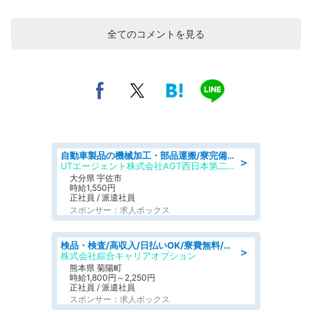
全てのコメントを見る
自動車製品の機械加工・部品運搬/寮完備/日払い/工場・製造
＞
UTエージェント株式会社AGT西日本第二CU
大分県 宇佐市
時給1,550円
正社員 / 派遣社員
スポンサー：求人ボックス
検品・検査/高収入/日払いOK/寮費無料/日勤/20・30・40代活躍中
＞
株式会社綜合キャリアオプション
熊本県 菊陽町
時給1,800円～2,250円
正社員 / 派遣社員
スポンサー：求人ボックス