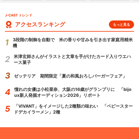
J-CAST トレンド
アクセスランキング
もっと見る
3段階の制御を自動で 米の香りや甘みを引き出す家庭用精米
機
米津玄師さんがイラストと文章を手がけたカード入りウエハ
ース菓子
ゼッテリア 期間限定「夏の和風おろしバーガーフェア」
憧れの女優は小松菜奈、大阪の16歳がグランプリに 「bijo
ux新人発掘オーディション2026」リポート
「VIVANT」をイメージした2種類の味わい 「ベビースター
ドデカイラーメン」2種