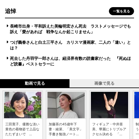
追悼
一覧を見る
長崎市出身・平和訴えた美輪明宏さん死去 ラストメッセージでも
訴え「愛があれば 戦争なんか起こりません」
つげ義春さんと白土三平さん カリスマ漫画家、二人の「違い」と
は？
死去した丹羽宇一郎さんは、経済界有数の読書家だった 『死ぬほ
ど読書』ベストセラーに
動画で見る
画像で見る
三田寛子、優雅な淡い
加藤茶の45歳年下
フィギュア・中井亜
制
黄色の着物姿で上品な
妻・綾菜、「美文字」
美、華麗にトリプルア
う
たたずまいで ...
手書き勉強ノート...
クセル決める 「...
一