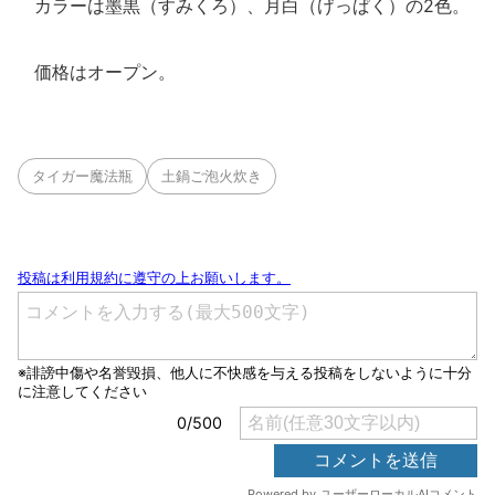
カラーは墨黒（すみくろ）、月白（げっぱく）の2色。
価格はオープン。
タイガー魔法瓶
土鍋ご泡火炊き