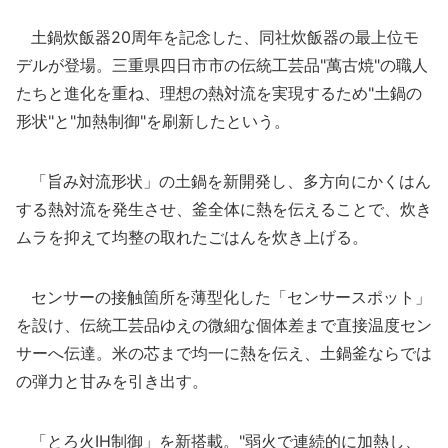
土鍋炊飯器20周年を記念した、同社炊飯器の最上位モ
デルが登場。三重県四日市市の伝統工芸品"萬古焼"の職人
たちと進化を重ね、理想の熱対流を実現するため"土鍋の
形状"と"加熱制御"を刷新したという。
「旨み対流形状」の土鍋を新開発し、多方向にかくはん
する熱対流を発生させ、釜全体に熱を伝えることで、炊き
ムラを抑えて均整の取れたごはんを炊き上げる。
センサーの接触箇所を薄型化した「センサースポット」
を設け、伝統工芸品ゆえの微細な個体差まで直接温度セン
サーへ伝達。米の芯まで均一に熱を伝え、土鍋釜ならでは
の弾力と甘みを引き出す。
「とろ火IH制御」を新搭載。"弱火で連続的に加熱し、