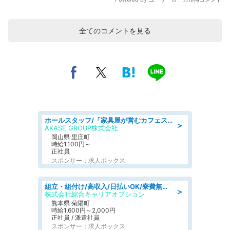
全てのコメントを見る
ホールスタッフ/「家具屋が営むカフェスタッフ!」週2日～OK!嬉しいまかない付き/岡山県/浅口郡里庄町
＞
AKASE GROUP株式会社
岡山県 里庄町
時給1,100円～
正社員
スポンサー：求人ボックス
組立・組付け/高収入/日払いOK/寮費無料/交替制/20・30・40代活躍中
＞
株式会社綜合キャリアオプション
熊本県 菊陽町
時給1,600円～2,000円
正社員 / 派遣社員
スポンサー：求人ボックス