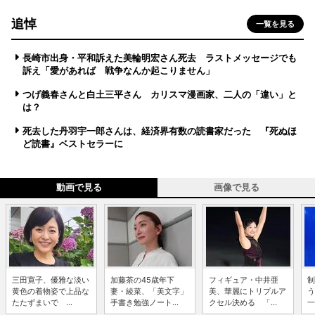
追悼
一覧を見る
長崎市出身・平和訴えた美輪明宏さん死去 ラストメッセージでも
訴え「愛があれば 戦争なんか起こりません」
つげ義春さんと白土三平さん カリスマ漫画家、二人の「違い」と
は？
死去した丹羽宇一郎さんは、経済界有数の読書家だった 『死ぬほ
ど読書』ベストセラーに
動画で見る
画像で見る
三田寛子、優雅な淡い
加藤茶の45歳年下
フィギュア・中井亜
制
黄色の着物姿で上品な
妻・綾菜、「美文字」
美、華麗にトリプルア
う
たたずまいで ...
手書き勉強ノート...
クセル決める 「...
一