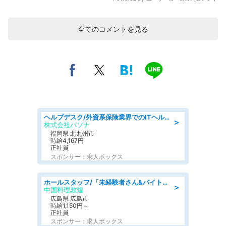
全てのコメントを見る
ヘルプデスク/外資系保険業界でのITヘルプデスク業務/駅近/即日勤務可/ヘルプデスク
＞
株式会社パソナ
福岡県 北九州市
時給4,167円
正社員
スポンサー：求人ボックス
ホールスタッフ/「未経験者さん&バイトデビューも大歓迎」残業ほぼなし×1日3時間〜勤務OK!フォロー体制も充実/広島県/広島市南区
＞
中国料理敦煌
広島県 広島市
時給1,150円～
正社員
スポンサー：求人ボックス