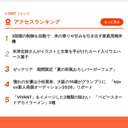
J-CAST トレンド
アクセスランキング
もっと見る
3段階の制御を自動で 米の香りや甘みを引き出す家庭用精米
機
米津玄師さんがイラストと文章を手がけたカード入りウエハ
ース菓子
ゼッテリア 期間限定「夏の和風おろしバーガーフェア」
憧れの女優は小松菜奈、大阪の16歳がグランプリに 「bijo
ux新人発掘オーディション2026」リポート
「VIVANT」をイメージした2種類の味わい 「ベビースター
ドデカイラーメン」2種