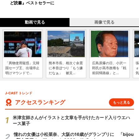
ど読書』ベストセラーに
動画で見る
画像で見る
「異物使用疑惑」元韓
熊本市長、相次ぐ余震
広島原爆の日、小沢一
張
国セーブ王、出場停止
に本音ぽつり「もう嫌
郎氏が高市政権を「戦
ォ
明けマウンドで...
だなぁ」 被災...
前回帰路線」と...
気
J-CAST トレンド
アクセスランキング
もっと見る
米津玄師さんがイラストと文章を手がけたカード入りウエハ
ース菓子
憧れの女優は小松菜奈、大阪の16歳がグランプリに 「bijou