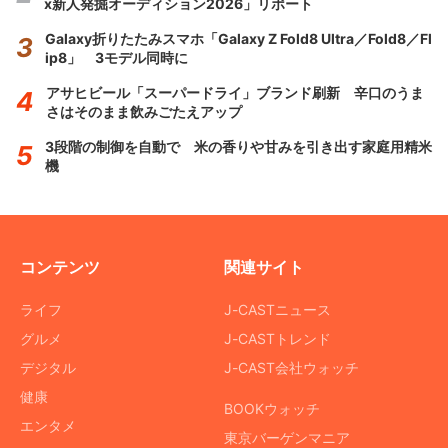
x新人発掘オーディション2026」リポート
Galaxy折りたたみスマホ「Galaxy Z Fold8 Ultra／Fold8／Fl
ip8」 3モデル同時に
アサヒビール「スーパードライ」ブランド刷新 辛口のうま
さはそのまま飲みごたえアップ
3段階の制御を自動で 米の香りや甘みを引き出す家庭用精米
機
コンテンツ
関連サイト
ライフ
J-CASTニュース
グルメ
J-CASTトレンド
デジタル
J-CAST会社ウォッチ
健康
BOOKウォッチ
エンタメ
東京バーゲンマニア