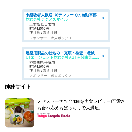
未経験者大歓迎! ㈱デンソーでの自動車部品の組立作業 denso aichi
＞
株式会社テクノスマイル
三重県 四日市市
時給1,800円
正社員 / 派遣社員
スポンサー：求人ボックス
建築用製品の仕込み・充填・検査・機械操作/寮完備/日払い/工場・製造
＞
UTエージェント株式会社AGT南関東第二CU
神奈川県 平塚市
時給1,500円
正社員 / 派遣社員
スポンサー：求人ボックス
姉妹サイト
ミセスドーナツ全4種を実食レビュー!可愛さ
も食べ応えもばっちりで大満足。