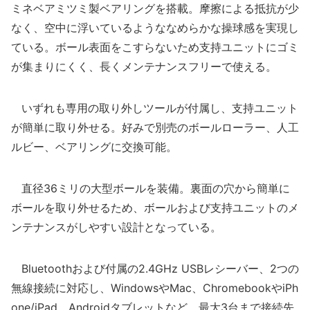
ミネベアミツミ製ベアリングを搭載。摩擦による抵抗が少
なく、空中に浮いているようななめらかな操球感を実現し
ている。ボール表面をこすらないため支持ユニットにゴミ
が集まりにくく、長くメンテナンスフリーで使える。
いずれも専用の取り外しツールが付属し、支持ユニット
が簡単に取り外せる。好みで別売のボールローラー、人工
ルビー、ベアリングに交換可能。
直径36ミリの大型ボールを装備。裏面の穴から簡単に
ボールを取り外せるため、ボールおよび支持ユニットのメ
ンテナンスがしやすい設計となっている。
Bluetoothおよび付属の2.4GHz USBレシーバー、2つの
無線接続に対応し、WindowsやMac、ChromebookやiPh
one/iPad、Androidタブレットなど、最大3台まで接続先