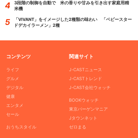
3段階の制御を自動で 米の香りや甘みを引き出す家庭用精
米機
「VIVANT」をイメージした2種類の味わい 「ベビースター
ドデカイラーメン」2種
コンテンツ
関連サイト
ライフ
J-CASTニュース
グルメ
J-CASTトレンド
デジタル
J-CAST会社ウォッチ
健康
BOOKウォッチ
エンタメ
東京バーゲンマニア
セール
Jタウンネット
おうちスタイル
ゼロまる