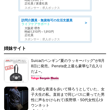
正社員 / 派遣社員
スポンサー：求人ボックス
訪問介護員・無資格可の生活支援員
＞
ライフケアサポート
大阪府 堺市
時給1,310円～1,910円
正社員
スポンサー：求人ボックス
姉妹サイト
Suicaのペンギン"夏のラッキーバッグ"が8月
8日に発売。Pensta史上最も豪華な7点入り
だよ~。
真っ暗な夜道を歩いて帰ろうとしていた、女
子大生の私。直前まで同じバスに乗ってた男
性に声をかけられて(長野県・50代女性)|Jタ
ウンネット