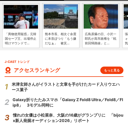
「異物使用疑惑」元韓
熊本市長、相次ぐ余震
広島原爆の日、小沢一
張
国セーブ王、出場停止
に本音ぽつり「もう嫌
郎氏が高市政権を「戦
ォ
明けマウンドで...
だなぁ」 被災...
前回帰路線」と...
気
J-CAST トレンド
アクセスランキング
もっと見る
米津玄師さんがイラストと文章を手がけたカード入りウエハ
ース菓子
Galaxy折りたたみスマホ「Galaxy Z Fold8 Ultra／Fold8／Fl
ip8」 3モデル同時に
憧れの女優は小松菜奈、大阪の16歳がグランプリに 「bijou
x新人発掘オーディション2026」リポート