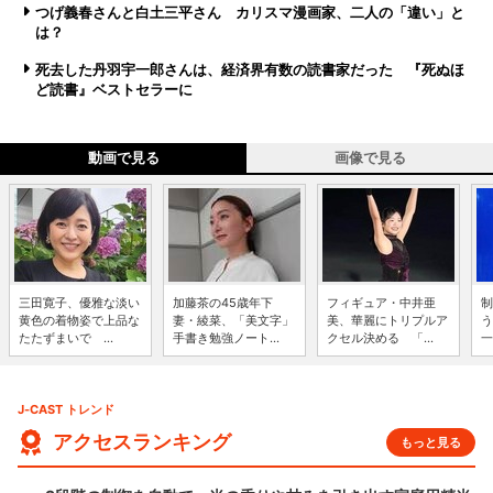
つげ義春さんと白土三平さん カリスマ漫画家、二人の「違い」と
は？
死去した丹羽宇一郎さんは、経済界有数の読書家だった 『死ぬほ
ど読書』ベストセラーに
動画で見る
画像で見る
三田寛子、優雅な淡い
加藤茶の45歳年下
フィギュア・中井亜
制
黄色の着物姿で上品な
妻・綾菜、「美文字」
美、華麗にトリプルア
う
たたずまいで ...
手書き勉強ノート...
クセル決める 「...
一
J-CAST トレンド
アクセスランキング
もっと見る