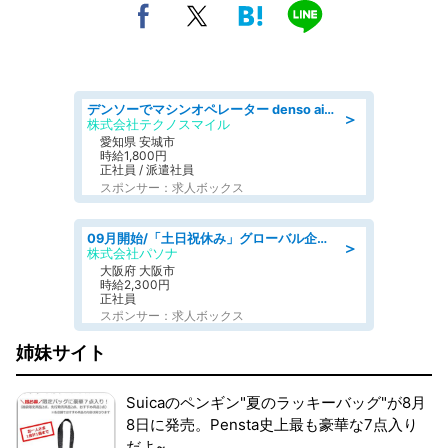
デンソーでマシンオペレーター denso aichi
＞
株式会社テクノスマイル
愛知県 安城市
時給1,800円
正社員 / 派遣社員
スポンサー：求人ボックス
09月開始/「土日祝休み」グローバル企業での産業保健のお仕事/保健師/高時給/残業なし/服装自由
＞
株式会社パソナ
大阪府 大阪市
時給2,300円
正社員
スポンサー：求人ボックス
姉妹サイト
Suicaのペンギン"夏のラッキーバッグ"が8月
8日に発売。Pensta史上最も豪華な7点入り
だよ~。