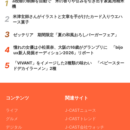
3段階の制御を自動で 米の香りや甘みを引き出す家庭用精米
機
米津玄師さんがイラストと文章を手がけたカード入りウエハ
ース菓子
ゼッテリア 期間限定「夏の和風おろしバーガーフェア」
憧れの女優は小松菜奈、大阪の16歳がグランプリに 「bijo
ux新人発掘オーディション2026」リポート
「VIVANT」をイメージした2種類の味わい 「ベビースター
ドデカイラーメン」2種
コンテンツ
関連サイト
ライフ
J-CASTニュース
グルメ
J-CASTトレンド
デジタル
J-CAST会社ウォッチ