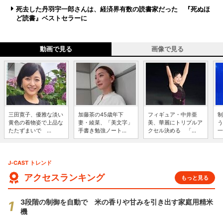
死去した丹羽宇一郎さんは、経済界有数の読書家だった 『死ぬほ
ど読書』ベストセラーに
動画で見る
画像で見る
三田寛子、優雅な淡い
加藤茶の45歳年下
フィギュア・中井亜
制
黄色の着物姿で上品な
妻・綾菜、「美文字」
美、華麗にトリプルア
う
たたずまいで ...
手書き勉強ノート...
クセル決める 「...
一
J-CAST トレンド
アクセスランキング
もっと見る
3段階の制御を自動で 米の香りや甘みを引き出す家庭用精米
機