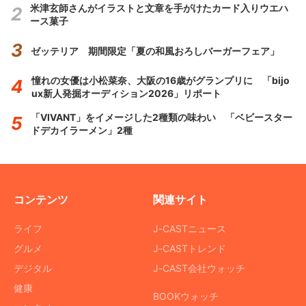
米津玄師さんがイラストと文章を手がけたカード入りウエハ
ース菓子
ゼッテリア 期間限定「夏の和風おろしバーガーフェア」
憧れの女優は小松菜奈、大阪の16歳がグランプリに 「bijo
ux新人発掘オーディション2026」リポート
「VIVANT」をイメージした2種類の味わい 「ベビースター
ドデカイラーメン」2種
コンテンツ
関連サイト
ライフ
J-CASTニュース
グルメ
J-CASTトレンド
デジタル
J-CAST会社ウォッチ
健康
BOOKウォッチ