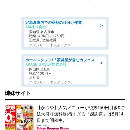
定温倉庫内での商品の仕分け作業
＞
A&I株式会社
愛知県 名古屋市
時給1,400円～1,750円
正社員 / 派遣社員
スポンサー：求人ボックス
ホールスタッフ/「家具屋が営むカフェスタッフ!」週2日～OK!嬉しいまかない付き/岡山県/浅口郡里庄町
＞
AKASE GROUP株式会社
岡山県 里庄町
時給1,100円～
正社員
スポンサー：求人ボックス
姉妹サイト
【かつや】人気メニューが税抜150円引き&ご
飯大盛り無料!お得すぎる「感謝祭」は8月14
日まで開催中。