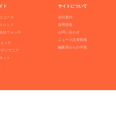
イト
サイトについて
Tニュース
会社案内
Tトレンド
採用情報
ST会社ウォッチ
お問い合わせ
ニュース読者投稿
ウォッチ
編集長からの手紙
ーゲンマニア
ネット
る