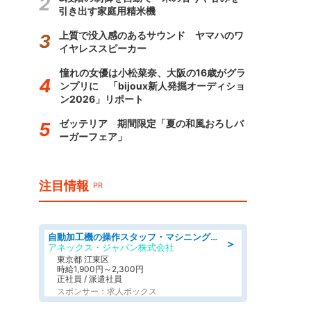
引き出す家庭用精米機
上質で没入感のあるサウンド ヤマハのワ
イヤレススピーカー
憧れの女優は小松菜奈、大阪の16歳がグラ
ンプリに 「bijoux新人発掘オーディショ
ン2026」リポート
ゼッテリア 期間限定「夏の和風おろしバ
ーガーフェア」
注目情報
PR
自動加工機の操作スタッフ・マシニングセンタ/工業系卒歓迎/未経験OK/週休2日制/定年なし/ブランクOK
＞
アネックス・ジャパン株式会社
東京都 江東区
時給1,900円～2,300円
正社員 / 派遣社員
スポンサー：求人ボックス