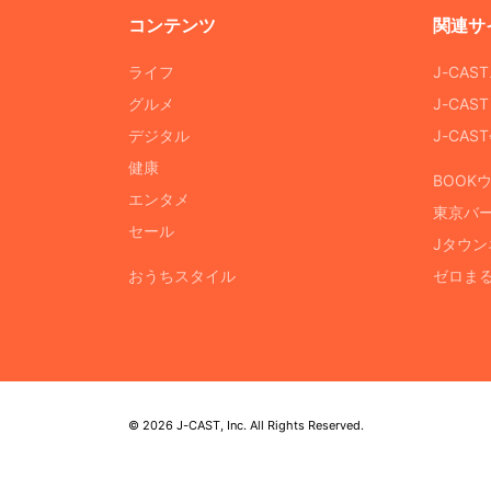
コンテンツ
関連サ
ライフ
J-CAS
グルメ
J-CAS
デジタル
J-CA
健康
BOOK
エンタメ
東京バ
セール
Jタウン
おうちスタイル
ゼロま
© 2026 J-CAST, Inc. All Rights Reserved.