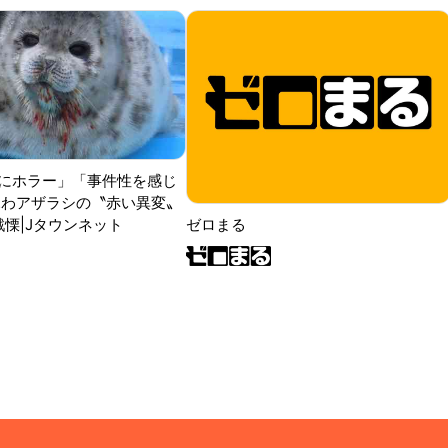
にホラー」「事件性を感じ
ふわアザラシの〝赤い異変〟
戦慄|Jタウンネット
ゼロまる