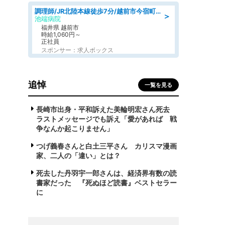
調理師/JR北陸本線徒歩7分/越前市今宿町/福井県
＞
池端病院
福井県 越前市
時給1,060円～
正社員
スポンサー：求人ボックス
追悼
一覧を見る
長崎市出身・平和訴えた美輪明宏さん死去
ラストメッセージでも訴え「愛があれば 戦
争なんか起こりません」
つげ義春さんと白土三平さん カリスマ漫画
家、二人の「違い」とは？
死去した丹羽宇一郎さんは、経済界有数の読
書家だった 『死ぬほど読書』ベストセラー
に