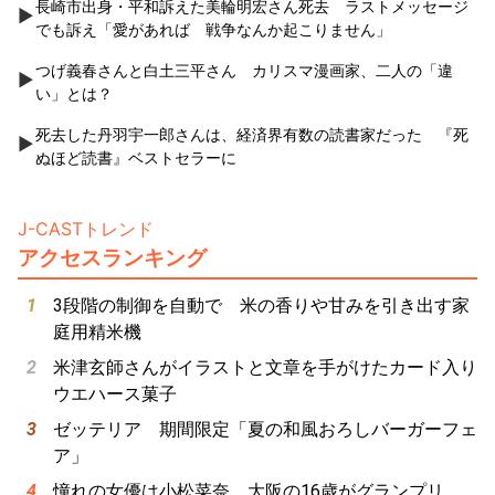
長崎市出身・平和訴えた美輪明宏さん死去 ラストメッセージ
でも訴え「愛があれば 戦争なんか起こりません」
つげ義春さんと白土三平さん カリスマ漫画家、二人の「違
い」とは？
死去した丹羽宇一郎さんは、経済界有数の読書家だった 『死
ぬほど読書』ベストセラーに
J-CASTトレンド
アクセスランキング
3段階の制御を自動で 米の香りや甘みを引き出す家
庭用精米機
米津玄師さんがイラストと文章を手がけたカード入り
ウエハース菓子
ゼッテリア 期間限定「夏の和風おろしバーガーフェ
ア」
憧れの女優は小松菜奈、大阪の16歳がグランプリ