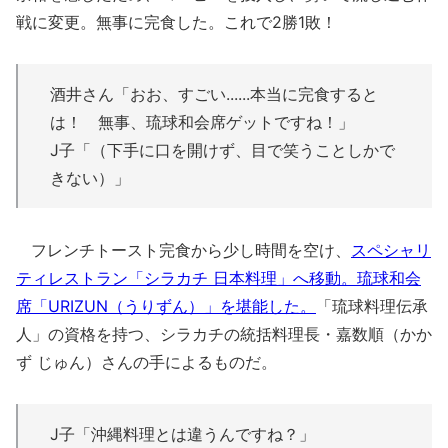
戦に変更。無事に完食した。これで2勝1敗！
酒井さん「おお、すごい......本当に完食すると
は！ 無事、琉球和会席ゲットですね！」
J子「（下手に口を開けず、目で笑うことしかで
きない）」
フレンチトースト完食から少し時間を空け、
スペシャリ
ティレストラン「シラカチ 日本料理」へ移動。琉球和会
席「URIZUN（うりずん）」を堪能した。
「琉球料理伝承
人」の資格を持つ、シラカチの統括料理長・嘉数順（かか
ず じゅん）さんの手によるものだ。
J子「沖縄料理とは違うんですね？」