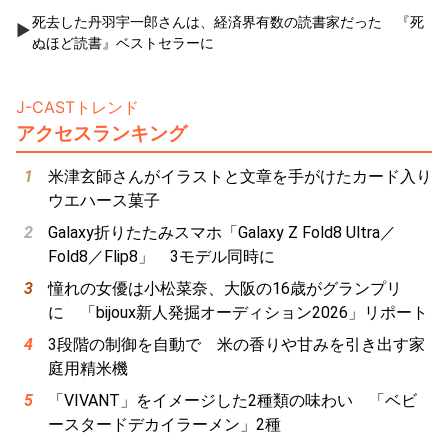
死去した丹羽宇一郎さんは、経済界有数の読書家だった 『死
ぬほど読書』ベストセラーに
J-CASTトレンド
アクセスランキング
米津玄師さんがイラストと文章を手がけたカード入り
ウエハース菓子
Galaxy折りたたみスマホ「Galaxy Z Fold8 Ultra／
Fold8／Flip8」 3モデル同時に
憧れの女優は小松菜奈、大阪の16歳がグランプリ
に 「bijoux新人発掘オーディション2026」リポート
3段階の制御を自動で 米の香りや甘みを引き出す家
庭用精米機
「VIVANT」をイメージした2種類の味わい 「ベビ
ースタードデカイラーメン」2種