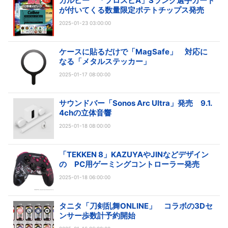
カルビー 「プロスピA」Sランク選手カード
が付いてくる数量限定ポテトチップス発売
2025-01-23 03:00:00
ケースに貼るだけで「MagSafe」 対応に
なる「メタルステッカー」
2025-01-17 08:00:00
サウンドバー「Sonos Arc Ultra」発売 9.1.
4chの立体音響
2025-01-18 08:00:00
「TEKKEN 8」KAZUYAやJINなどデザイン
の PC用ゲーミングコントローラー発売
2025-01-18 06:00:00
タニタ「刀剣乱舞ONLINE」 コラボの3Dセ
ンサー歩数計予約開始