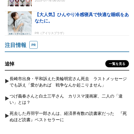
2025-01-16 06:00:00
注目情報
PR
追悼
一覧を見る
長崎市出身・平和訴えた美輪明宏さん死去 ラストメッセージ
でも訴え「愛があれば 戦争なんか起こりません」
つげ義春さんと白土三平さん カリスマ漫画家、二人の「違
い」とは？
死去した丹羽宇一郎さんは、経済界有数の読書家だった 『死
ぬほど読書』ベストセラーに