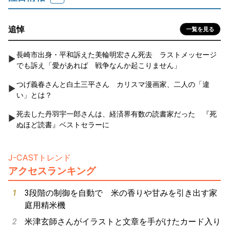
追悼
一覧を見る
長崎市出身・平和訴えた美輪明宏さん死去 ラストメッセージ
でも訴え「愛があれば 戦争なんか起こりません」
つげ義春さんと白土三平さん カリスマ漫画家、二人の「違
い」とは？
死去した丹羽宇一郎さんは、経済界有数の読書家だった 『死
ぬほど読書』ベストセラーに
J-CASTトレンド
アクセスランキング
3段階の制御を自動で 米の香りや甘みを引き出す家
庭用精米機
米津玄師さんがイラストと文章を手がけたカード入り