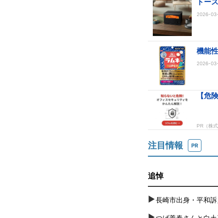
トース
2026-03-
機能性
2026-03-
注目情報
PR
追悼
長崎市出身・平和訴
つげ義春さんと白土