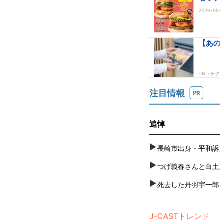
2026-05-
注目情報
PR
追悼
長崎市出身・平和訴
つげ義春さんと白土
死去した丹羽宇一郎
J-CASTトレンド