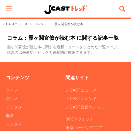
J-CASTニュース
トレンド
霞ヶ関官僚が読む本
コラム：霞ヶ関官僚が読む本 に関する記事一覧
霞ヶ関官僚が読む本に関する最新ニュースをまとめた一覧ページ。
話題の出来事やトピックを網羅的に確認できます。
コンテンツ
関連サイト
ライフ
J-CASTニュース
グルメ
J-CASTトレンド
デジタル
J-CAST会社ウォッチ
健康
BOOKウォッチ
エンタメ
東京バーゲンマニア