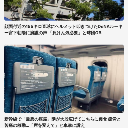
顔面付近の155キロ直球にヘルメット叩きつけたDeNAルーキ
ー宮下朝陽に擁護の声 「負けん気必要」と球団OB
新幹線で「最悪の座席」隣が大股広げてこちらに侵食 疲労と
苦痛の移動...「席を変えて」と車掌に訴え