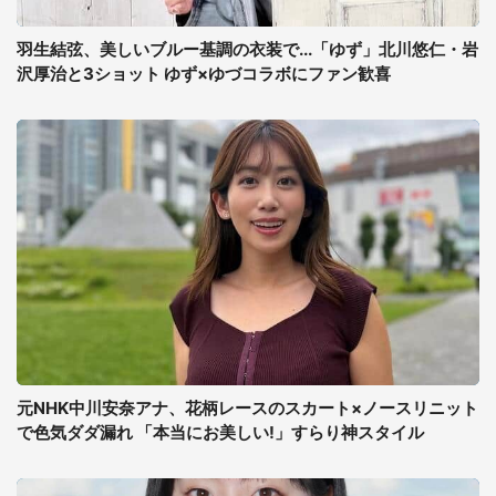
羽生結弦、美しいブルー基調の衣装で...「ゆず」北川悠仁・岩
沢厚治と3ショット ゆず×ゆづコラボにファン歓喜
元NHK中川安奈アナ、花柄レースのスカート×ノースリニット
で色気ダダ漏れ 「本当にお美しい!」すらり神スタイル