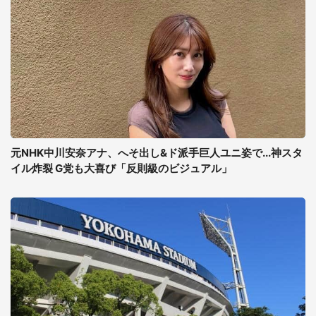
元NHK中川安奈アナ、へそ出し&ド派手巨人ユニ姿で...神スタ
イル炸裂 G党も大喜び「反則級のビジュアル」