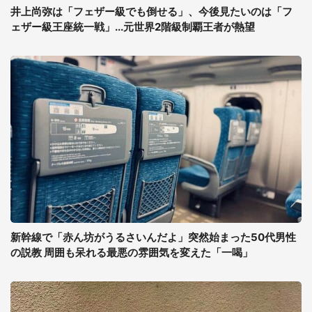
井上尚弥は「フェザー級でも倒せる」、今後見たいのは「フ
ェザー級王座統一戦」...元世界2階級制覇王者が熱望
新幹線で「赤ん坊がうるさいんだよ」突然始まった50代男性
の説教 周囲も呆れる最悪の雰囲気を変えた「一喝」