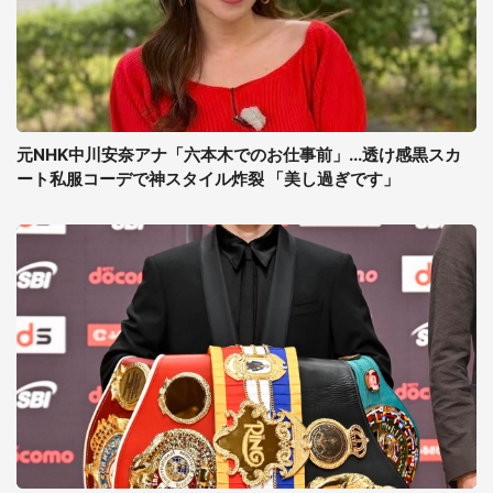
元NHK中川安奈アナ「六本木でのお仕事前」...透け感黒スカ
ート私服コーデで神スタイル炸裂 「美し過ぎです」