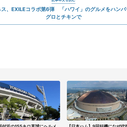
ス、EXILEコラボ第6弾 「ハワイ」のグルメをハン
グロとチキンで
面付近の155キロ直球にヘルメ
【日本ハム】9回好機になぜ代