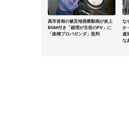
高市首相の被災地視察動画が炎上
な
BGM付き「総理が主役のPV」に
か
「政権プロパガンダ」批判
逡
な
コンテンツ
関連サ
ライフ
J-CAS
グルメ
J-CAS
デジタル
J-CA
健康