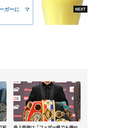
バーガーに マ
打起
井上尚弥は「フェザー級でも倒せ