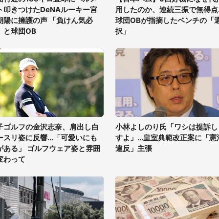
ト叩きつけたDeNAルーキー宮
用したのか、連続三振で無得点..
朝陽に擁護の声 「負けん気必
球団OBが指摘したベンチの「
」と球団OB
択」
子ゴルフの金沢志奈、肩出し白
小林よしのり氏「ワシは提訴し
ースリ姿に反響...「可愛いにも
すよ」...皇室典範改正案に「憲
がある」 ゴルフウェア姿と雰囲
違反」主張
変わって