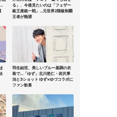
.
る」、今後見たいのは「フェザー
選
級王座統一戦」...元世界2階級制覇
王者が熱望
ま
羽生結弦、美しいブルー基調の衣
法
装で...「ゆず」北川悠仁・岩沢厚
治と3ショット ゆず×ゆづコラボに
ファン歓喜