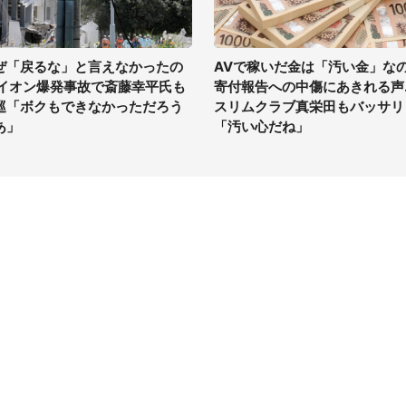
ぜ「戻るな」と言えなかったの
AVで稼いだ金は「汚い金」な
 イオン爆発事故で斎藤幸平氏も
寄付報告への中傷にあきれる声..
巡「ボクもできなかっただろう
スリムクラブ真栄田もバッサリ
あ」
「汚い心だね」
イト
サイトについて
Tニュース
会社案内
Tトレンド
採用情報
ST会社ウォッチ
お問い合わせ
ニュース読者投稿