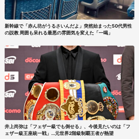
新幹線で「赤ん坊がうるさいんだよ」突然始まった50代男性
の説教 周囲も呆れる最悪の雰囲気を変えた「一喝」
井上尚弥は「フェザー級でも倒せる」、今後見たいのは「フ
ェザー級王座統一戦」...元世界2階級制覇王者が熱望