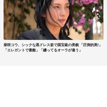
柴咲コウ、シックな黒ドレス姿で国宝級の美貌 「圧倒的美!」
「エレガントで素敵」「纏ってるオーラが違う」
コンテンツ
関連サイト
ライフ
J-CASTニュース
グルメ
J-CASTトレンド
デジタル
J-CAST会社ウォッチ