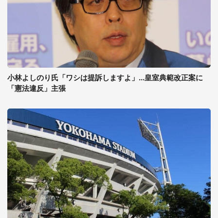
小林よしのり氏「ワシは提訴しますよ」...皇室典範改正案に
「憲法違反」主張