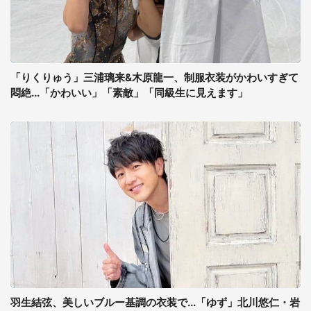
「りくりゅう」三浦璃来&木原龍一、制服衣装がかわいすぎて
悶絶...「かわいい」「素敵」「同級生に見えます」
羽生結弦、美しいブルー基調の衣装で...「ゆず」北川悠仁・岩