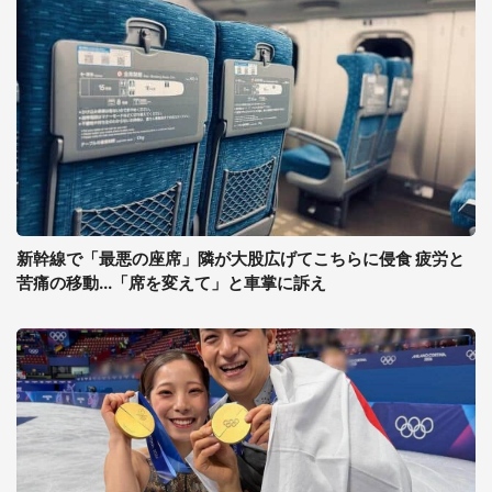
新幹線で「最悪の座席」隣が大股広げてこちらに侵食 疲労と
苦痛の移動...「席を変えて」と車掌に訴え