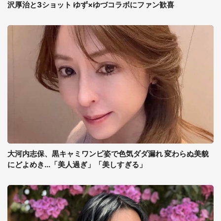
沢厚治と3ショット ゆず×ゆづコラボにファン歓喜
大河内志保、黒キャミワンピ姿で色気ダダ漏れ 変わらぬ美貌
にどよめき...「美人過ぎ」「美しすぎる」