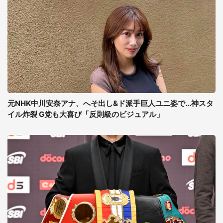
元NHK中川安奈アナ、へそ出し&ド派手巨人ユニ姿で...神スタ
イル炸裂 G党も大喜び「反則級のビジュアル」