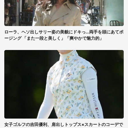
ローラ、ヘソ出しサリー姿の美貌にドキっ...両手を頭にあてポ
ージング 「また一段と美しく」「爽やかで魅力的」
女子ゴルフの吉田優利、肩出しトップス×スカートのコーデで