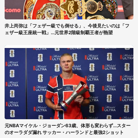
井上尚弥は「フェザー級でも倒せる」、今後見たいのは「フ
ェザー級王座統一戦」...元世界2階級制覇王者が熱望
元NBAマイケル・ジョーダン63歳、体形も変わらず...スター
のオーラダダ漏れ サッカー・ハーランドと最強2ショット