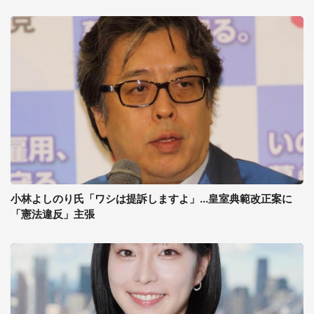
小林よしのり氏「ワシは提訴しますよ」...皇室典範改正案に
「憲法違反」主張