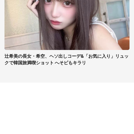
辻希美の長女・希空、ヘソ出しコーデ&「お気に入り」リュッ
クで韓国旅満喫ショット へそピもキラリ
コンテンツ
関連サイト
ライフ
J-CASTニュース
グルメ
J-CASTトレンド
デジタル
J-CAST会社ウォッチ