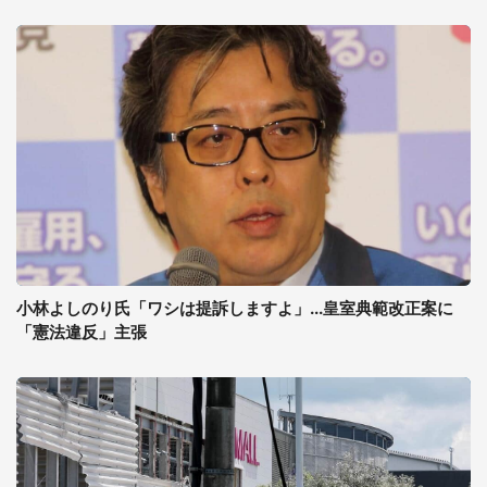
小林よしのり氏「ワシは提訴しますよ」...皇室典範改正案に
「憲法違反」主張