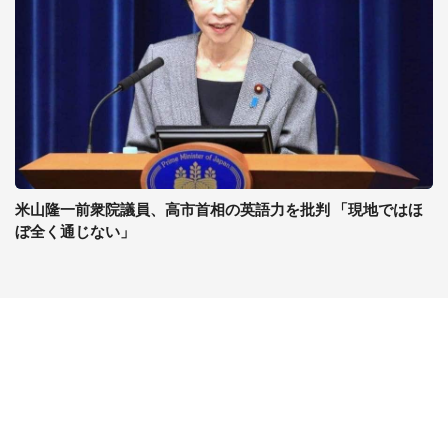
米山隆一前衆院議員、高市首相の英語力を批判 「現地ではほ
ぼ全く通じない」
コンテンツ
関連サイト
ライフ
J-CASTニュース
グルメ
J-CASTトレンド