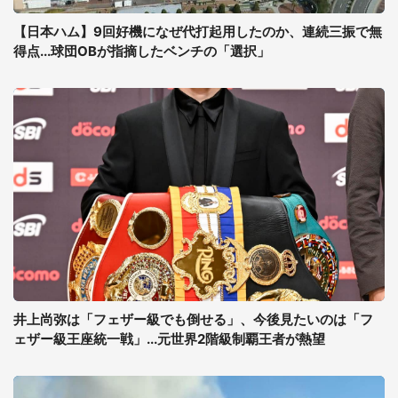
【日本ハム】9回好機になぜ代打起用したのか、連続三振で無
得点...球団OBが指摘したベンチの「選択」
井上尚弥は「フェザー級でも倒せる」、今後見たいのは「フ
ェザー級王座統一戦」...元世界2階級制覇王者が熱望