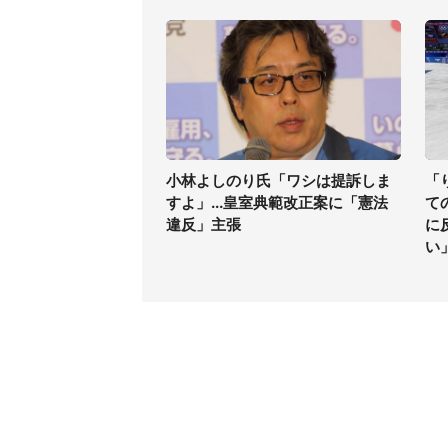
小林よしのり氏「ワシは提訴しま
「
すよ」...皇室典範改正案に「憲法
て
違反」主張
に
い
コンテンツ
関連サ