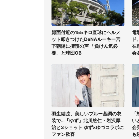
顔面付近の155キロ直球にヘルメ
電
ット叩きつけたDeNAルーキー宮
ド
下朝陽に擁護の声 「負けん気必
在
要」と球団OB
会
羽生結弦、美しいブルー基調の衣
「
装で...「ゆず」北川悠仁・岩沢厚
い
治と3ショット ゆず×ゆづコラボに
会
ファン歓喜
も