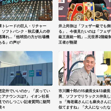
撃トレードの巨人・リチャー
井上尚弥は「フェザー級でも倒
、ソフトバンク・秋広優人の存
る」、今後見たいのは「フェザ
感薄れ...「他球団の方が出場機
級王座統一戦」...元世界2階級
ある」の声が
王者が熱望
想定外でいいのか」「戻ってい
市川團十郎の15歳長女&13歳長
とアナウンスは?」 イオン社長
男、ソファでリラックス仲良し
見でのしつこい記者質問に疑問
ョ 「海老蔵さんにも麻央さん
続々
似てますね」「大人になったな