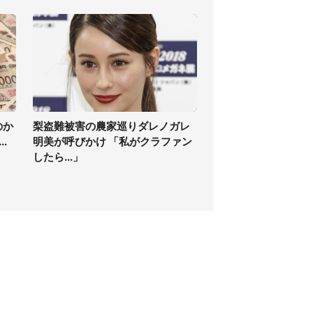
のか
梨盗難被害の農家巡りダレノガレ
.
明美が呼びかけ 「私がクラファン
したら...」