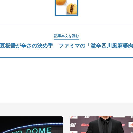
記事本文を読む
豆板醤が辛さの決め手 ファミマの「激辛四川風麻婆