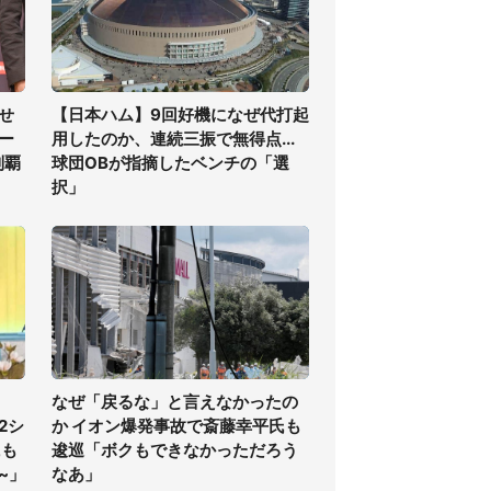
せ
【日本ハム】9回好機になぜ代打起
ー
用したのか、連続三振で無得点...
制覇
球団OBが指摘したベンチの「選
択」
なぜ「戻るな」と言えなかったの
2シ
か イオン爆発事故で斎藤幸平氏も
にも
逡巡「ボクもできなかっただろう
~」
なあ」