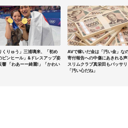
りくりゅう」三浦璃来、「初め
AVで稼いだ金は「汚い金」な
のピンヒール」&ドレスアップ姿
寄付報告への中傷にあきれる声..
反響 「わあーー綺麗!」「かわい
スリムクラブ真栄田もバッサリ
」
「汚い心だね」
イト
サイトについて