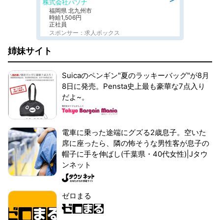
株式会社パソナ
福岡県 北九州市
時給1,506円
正社員
スポンサー：求人ボックス
姉妹サイト
Suicaのペンギン"夏のラッキーバッグ"が8月
8日に発売。Pensta史上最も豪華な7点入り
だよ~。
電車に乗った途端にグズる2歳息子。空いた
席に座ったら、隣の怖そうな男性客が息子の
帽子に手を伸ばし(千葉県・40代女性)|Jタウ
ンネット
ゼロまる