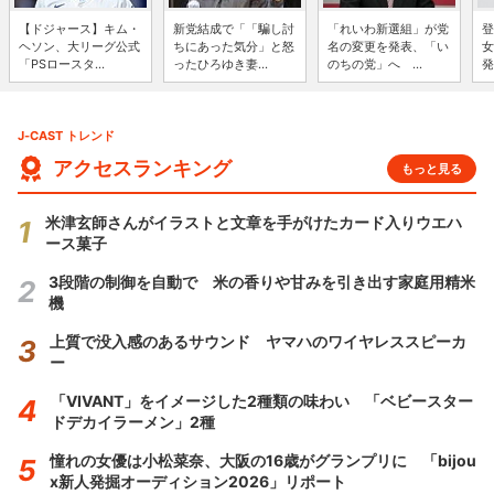
【ドジャース】キム・
新党結成で「「騙し討
「れいわ新選組」が党
登
ヘソン、大リーグ公式
ちにあった気分」と怒
名の変更を発表、「い
女
「PSロースタ...
ったひろゆき妻...
のちの党」へ ...
発
J-CAST トレンド
アクセスランキング
もっと見る
米津玄師さんがイラストと文章を手がけたカード入りウエハ
ース菓子
3段階の制御を自動で 米の香りや甘みを引き出す家庭用精米
機
上質で没入感のあるサウンド ヤマハのワイヤレススピーカ
ー
「VIVANT」をイメージした2種類の味わい 「ベビースター
ドデカイラーメン」2種
憧れの女優は小松菜奈、大阪の16歳がグランプリに 「bijou
x新人発掘オーディション2026」リポート