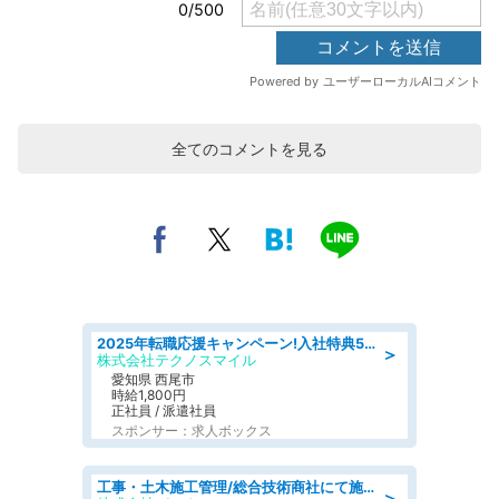
全てのコメントを見る
2025年転職応援キャンペーン!入社特典58万円/デンソーで働こう!自動車工場で小型部品の検査業務 denso aichi
＞
株式会社テクノスマイル
愛知県 西尾市
時給1,800円
正社員 / 派遣社員
スポンサー：求人ボックス
工事・土木施工管理/総合技術商社にて施工管理のお仕事/即日勤務可/車通勤可/工事・土木施工管理/生産・品質管理
＞