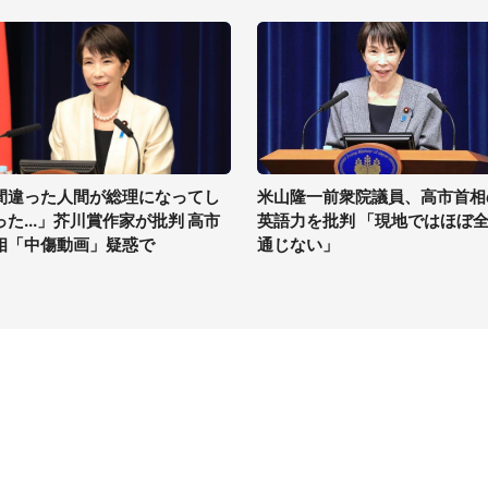
間違った人間が総理になってし
米山隆一前衆院議員、高市首相
った...」芥川賞作家が批判 高市
英語力を批判 「現地ではほぼ
相「中傷動画」疑惑で
通じない」
イト
サイトについて