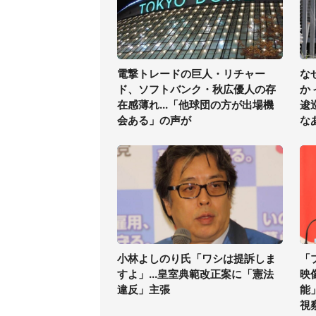
電撃トレードの巨人・リチャー
な
ド、ソフトバンク・秋広優人の存
か
在感薄れ...「他球団の方が出場機
逡
会ある」の声が
な
小林よしのり氏「ワシは提訴しま
「
すよ」...皇室典範改正案に「憲法
映
違反」主張
能
視