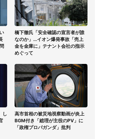
い
橋下徹氏「安全確認の宣言者が誰
長
なのか」...イオン爆発事故「売上
問
金を金庫に」テナント会社の指示
めぐって
」し
高市首相の被災地視察動画が炎上
官
BGM付き「総理が主役のPV」に
「政権プロパガンダ」批判