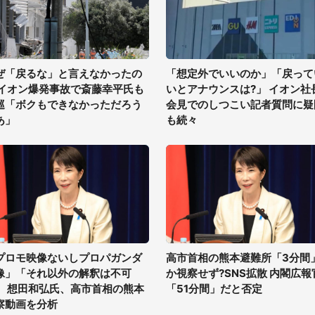
ぜ「戻るな」と言えなかったの
「想定外でいいのか」「戻って
 イオン爆発事故で斎藤幸平氏も
いとアナウンスは?」 イオン社
巡「ボクもできなかっただろう
会見でのしつこい記者質問に疑
あ」
も続々
プロモ映像ないしプロパガンダ
高市首相の熊本避難所「3分間
像」「それ以外の解釈は不可
か視察せず?SNS拡散 内閣広報
」 想田和弘氏、高市首相の熊本
「51分間」だと否定
察動画を分析