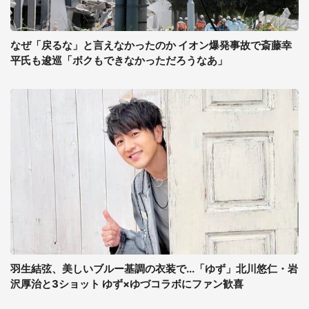
なぜ「戻るな」と言えなかったのか イオン爆発事故で斎藤幸
平氏も逡巡「ボクもできなかっただろうなあ」
羽生結弦、美しいブルー基調の衣装で...「ゆず」北川悠仁・岩
沢厚治と3ショット ゆず×ゆづコラボにファン歓喜