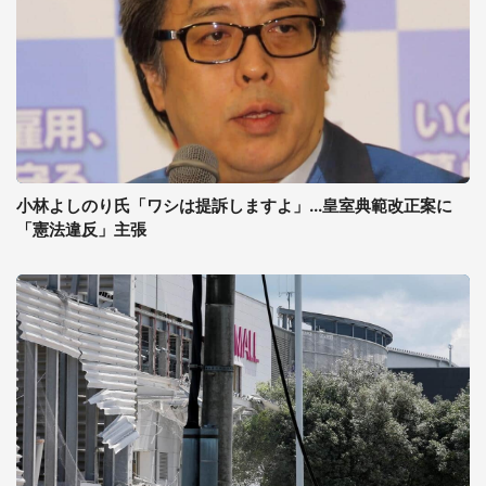
小林よしのり氏「ワシは提訴しますよ」...皇室典範改正案に
「憲法違反」主張