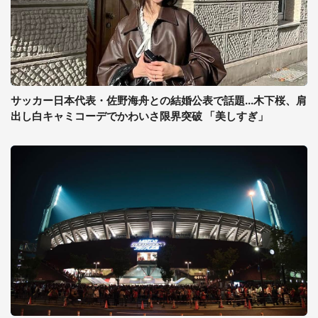
サッカー日本代表・佐野海舟との結婚公表で話題...木下桜、肩
出し白キャミコーデでかわいさ限界突破 「美しすぎ」