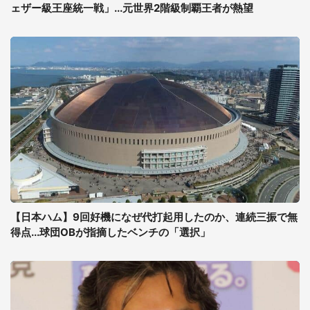
ェザー級王座統一戦」...元世界2階級制覇王者が熱望
【日本ハム】9回好機になぜ代打起用したのか、連続三振で無
得点...球団OBが指摘したベンチの「選択」