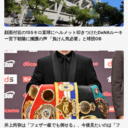
顔面付近の155キロ直球にヘルメット叩きつけたDeNAルーキ
ー宮下朝陽に擁護の声 「負けん気必要」と球団OB
井上尚弥は「フェザー級でも倒せる」、今後見たいのは「フ