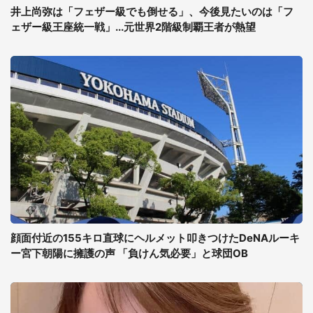
井上尚弥は「フェザー級でも倒せる」、今後見たいのは「フ
ェザー級王座統一戦」...元世界2階級制覇王者が熱望
顔面付近の155キロ直球にヘルメット叩きつけたDeNAルーキ
ー宮下朝陽に擁護の声 「負けん気必要」と球団OB