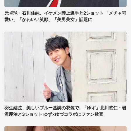
元卓球・石川佳純、イケメン陸上選手と2ショット 「メチャ可
愛い」「かわいい笑顔」「美男美女」話題に
羽生結弦、美しいブルー基調の衣装で...「ゆず」北川悠仁・岩
沢厚治と3ショット ゆず×ゆづコラボにファン歓喜