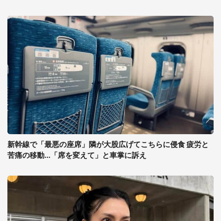
新幹線で「最悪の座席」隣が大股広げてこちらに侵食 疲労と
苦痛の移動...「席を変えて」と車掌に訴え