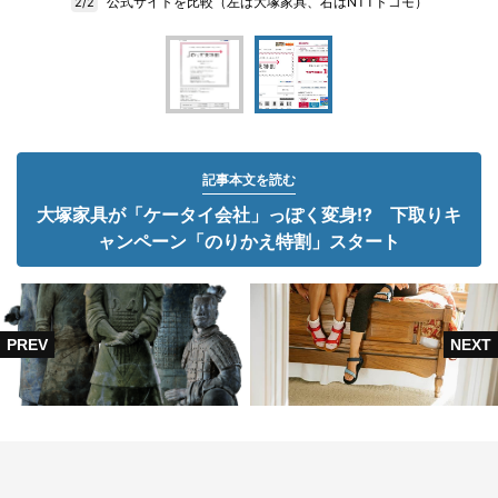
公式サイトを比較（左は大塚家具、右はNTTドコモ）
2/2
記事本文を読む
大塚家具が「ケータイ会社」っぽく変身!? 下取りキ
ャンペーン「のりかえ特割」スタート