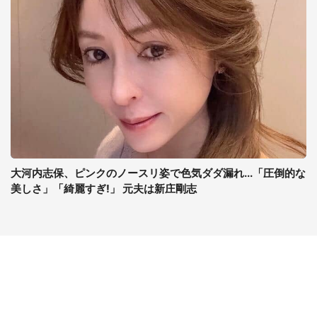
大河内志保、ピンクのノースリ姿で色気ダダ漏れ...「圧倒的な
美しさ」「綺麗すぎ!」 元夫は新庄剛志
コンテンツ
関連サイト
ライフ
J-CASTニュース