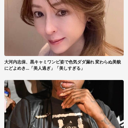
大河内志保、黒キャミワンピ姿で色気ダダ漏れ 変わらぬ美貌
にどよめき...「美人過ぎ」「美しすぎる」