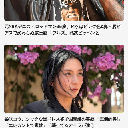
元NBAデニス・ロッドマン65歳、ヒゲはピンク色&鼻・唇ピ
アスで変わらぬ威圧感 「ブルズ」戦友ピッペンと
柴咲コウ、シックな黒ドレス姿で国宝級の美貌 「圧倒的美!」
「エレガントで素敵」「纏ってるオーラが違う」