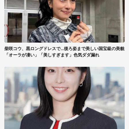
柴咲コウ、黒ロングドレスで...後ろ姿まで美しい国宝級の美貌
「オーラが凄い」「美しすぎます」色気ダダ漏れ