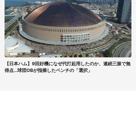
【日本ハム】9回好機になぜ代打起用したのか、連続三振で無
得点...球団OBが指摘したベンチの「選択」
コンテンツ
関連サイト
ライフ
J-CASTニュース
グルメ
J-CASTトレンド