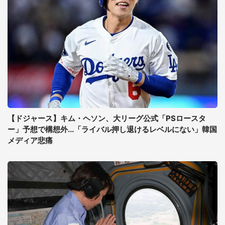
【ドジャース】キム・ヘソン、大リーグ公式「PSロースタ
ー」予想で構想外...「ライバル押し退けるレベルにない」韓国
メディア悲痛