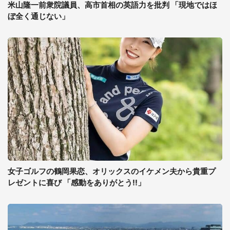
米山隆一前衆院議員、高市首相の英語力を批判 「現地ではほ
ぼ全く通じない」
女子ゴルフの鶴岡果恋、オリックスのイケメン夫から貴重プ
レゼントに喜び 「感動をありがとう!!」