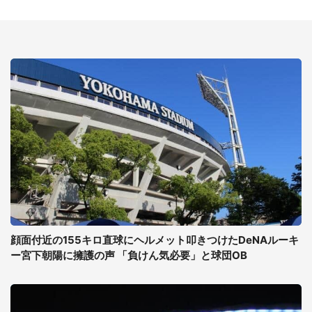
顔面付近の155キロ直球にヘルメット叩きつけたDeNAルーキ
ー宮下朝陽に擁護の声 「負けん気必要」と球団OB