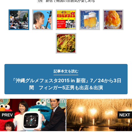
新宿で南国の雰囲気が楽しめる
1/6
記事本文を読む
「沖縄グルメフェスタ2015 in 新宿」7／24から3日
間 フィンガー5正男も出店＆出演