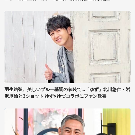
羽生結弦、美しいブルー基調の衣装で...「ゆず」北川悠仁・岩
沢厚治と3ショット ゆず×ゆづコラボにファン歓喜