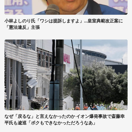
小林よしのり氏「ワシは提訴しますよ」...皇室典範改正案に
「憲法違反」主張
なぜ「戻るな」と言えなかったのか イオン爆発事故で斎藤幸
平氏も逡巡「ボクもできなかっただろうなあ」