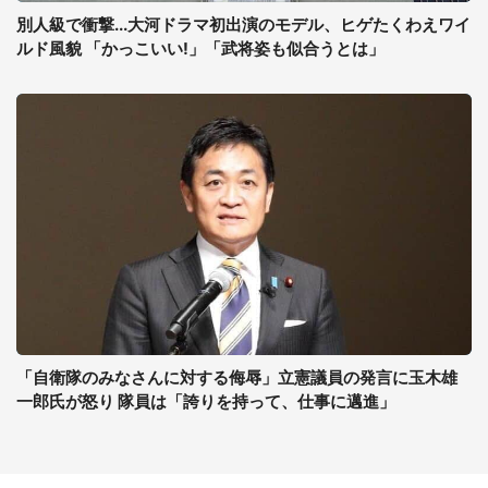
別人級で衝撃...大河ドラマ初出演のモデル、ヒゲたくわえワイ
ルド風貌 「かっこいい!」「武将姿も似合うとは」
「自衛隊のみなさんに対する侮辱」立憲議員の発言に玉木雄
一郎氏が怒り 隊員は「誇りを持って、仕事に邁進」