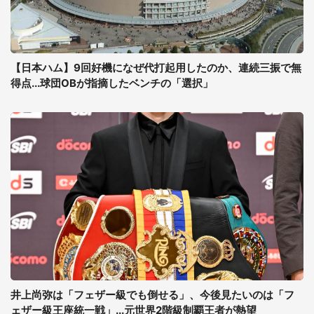
【日本ハム】9回好機になぜ代打起用したのか、連続三振で無
得点...球団OBが指摘したベンチの「選択」
井上尚弥は「フェザー級でも倒せる」、今後見たいのは「フ
ェザー級王座統一戦」...元世界2階級制覇王者が熱望