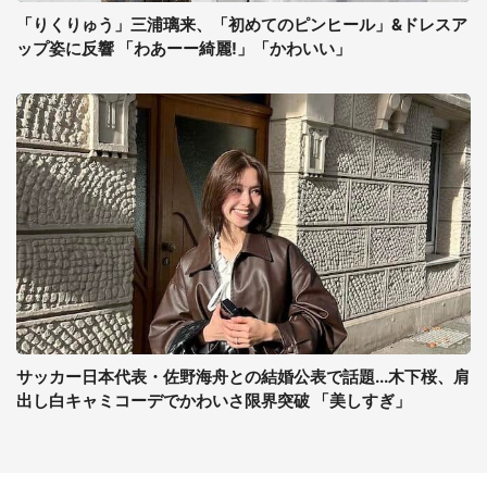
「りくりゅう」三浦璃来、「初めてのピンヒール」&ドレスア
ップ姿に反響 「わあーー綺麗!」「かわいい」
サッカー日本代表・佐野海舟との結婚公表で話題...木下桜、肩
出し白キャミコーデでかわいさ限界突破 「美しすぎ」