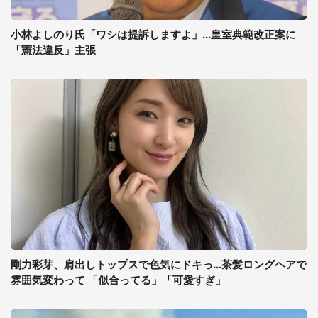
小林よしのり氏「ワシは提訴しますよ」...皇室典範改正案に
「憲法違反」主張
剛力彩芽、肩出しトップスで色気にドキっ...茶髪ロングヘアで
雰囲気変わって 「似合ってる」「可愛すぎ」