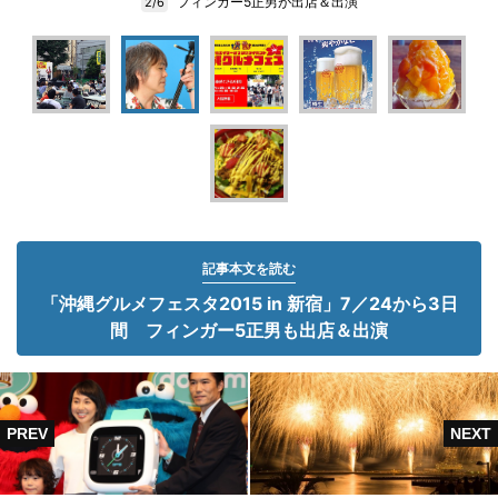
フィンガー5正男が出店＆出演
2/6
記事本文を読む
「沖縄グルメフェスタ2015 in 新宿」7／24から3日
間 フィンガー5正男も出店＆出演