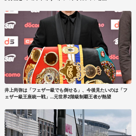
井上尚弥は「フェザー級でも倒せる」、今後見たいのは「フ
ェザー級王座統一戦」...元世界2階級制覇王者が熱望