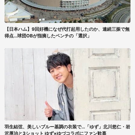
【日本ハム】9回好機になぜ代打起用したのか、連続三振で無
得点...球団OBが指摘したベンチの「選択」
羽生結弦、美しいブルー基調の衣装で...「ゆず」北川悠仁・岩
沢厚治と3ショット ゆず×ゆづコラボにファン歓喜