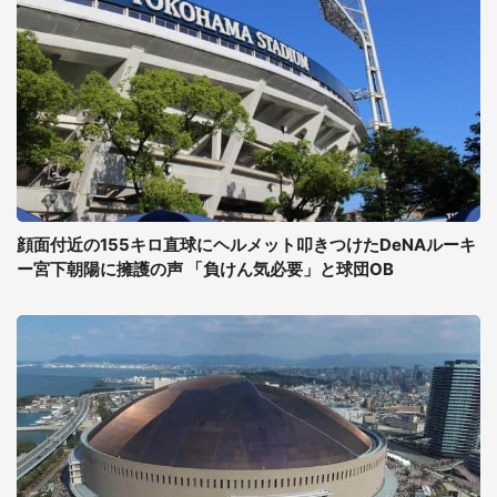
顔面付近の155キロ直球にヘルメット叩きつけたDeNAルーキ
ー宮下朝陽に擁護の声 「負けん気必要」と球団OB