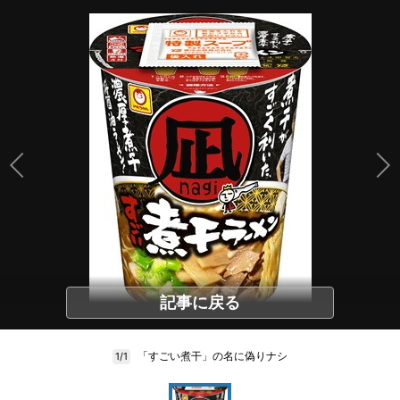
記事に戻る
「すごい煮干」の名に偽りナシ
1/1