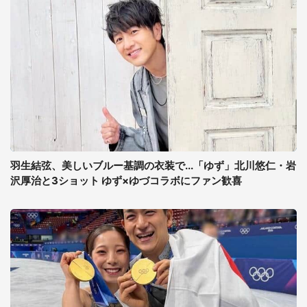
羽生結弦、美しいブルー基調の衣装で...「ゆず」北川悠仁・岩
沢厚治と3ショット ゆず×ゆづコラボにファン歓喜