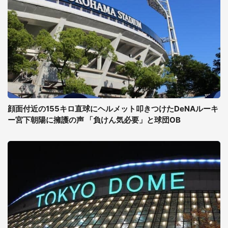
顔面付近の155キロ直球にヘルメット叩きつけたDeNAルーキ
ー宮下朝陽に擁護の声 「負けん気必要」と球団OB