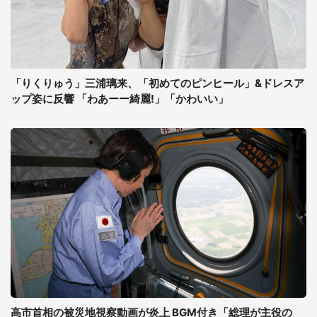
「りくりゅう」三浦璃来、「初めてのピンヒール」&ドレスア
ップ姿に反響 「わあーー綺麗!」「かわいい」
高市首相の被災地視察動画が炎上 BGM付き「総理が主役の