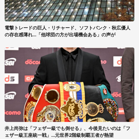
電撃トレードの巨人・リチャード、ソフトバンク・秋広優人
の存在感薄れ...「他球団の方が出場機会ある」の声が
井上尚弥は「フェザー級でも倒せる」、今後見たいのは「フ
ェザー級王座統一戦」...元世界2階級制覇王者が熱望