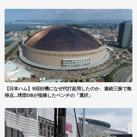
【日本ハム】9回好機になぜ代打起用したのか、連続三振で無
得点...球団OBが指摘したベンチの「選択」