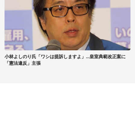
小林よしのり氏「ワシは提訴しますよ」...皇室典範改正案に
「憲法違反」主張
コンテンツ
関連サイト
ライフ
J-CASTニュース
グルメ
J-CASTトレンド
デジタル
J-CAST会社ウォッチ