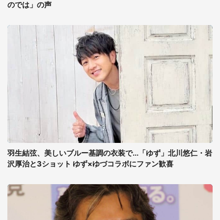
のでは」の声
羽生結弦、美しいブルー基調の衣装で...「ゆず」北川悠仁・岩
沢厚治と3ショット ゆず×ゆづコラボにファン歓喜