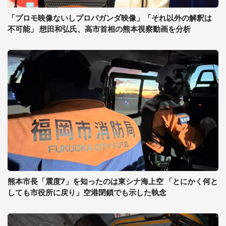
「プロモ映像ないしプロパガンダ映像」「それ以外の解釈は
不可能」 想田和弘氏、高市首相の熊本視察動画を分析
熊本市長「震度7」を知ったのは東シナ海上空 「とにかく何と
しても市役所に戻り」空港閉鎖でも示した執念