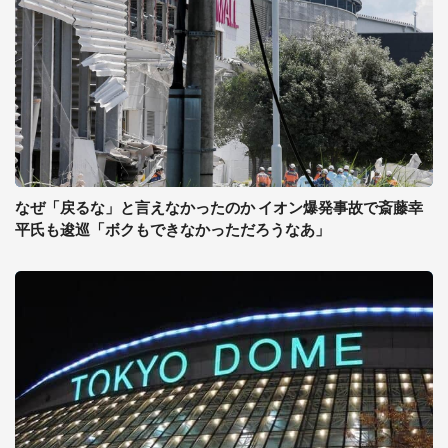
なぜ「戻るな」と言えなかったのか イオン爆発事故で斎藤幸
平氏も逡巡「ボクもできなかっただろうなあ」