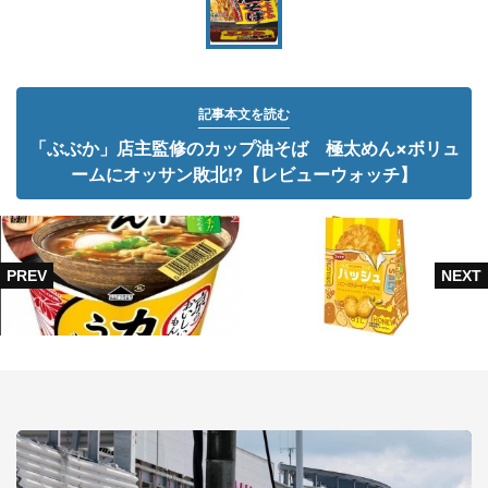
記事本文を読む
「ぶぶか」店主監修のカップ油そば 極太めん×ボリュ
ームにオッサン敗北!?【レビューウォッチ】