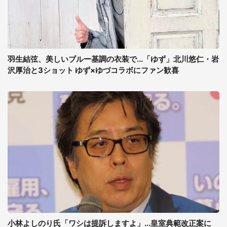
羽生結弦、美しいブルー基調の衣装で...「ゆず」北川悠仁・岩
沢厚治と3ショット ゆず×ゆづコラボにファン歓喜
小林よしのり氏「ワシは提訴しますよ」...皇室典範改正案に