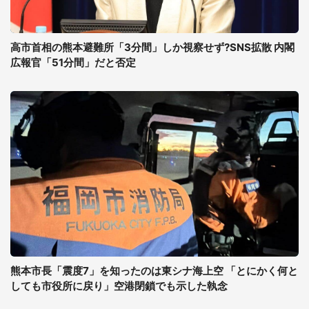
高市首相の熊本避難所「3分間」しか視察せず?SNS拡散 内閣
広報官「51分間」だと否定
熊本市長「震度7」を知ったのは東シナ海上空 「とにかく何と
しても市役所に戻り」空港閉鎖でも示した執念