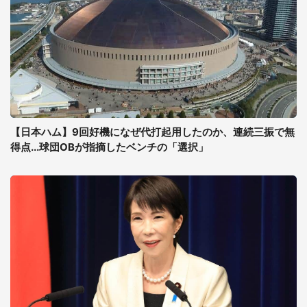
【日本ハム】9回好機になぜ代打起用したのか、連続三振で無
得点...球団OBが指摘したベンチの「選択」