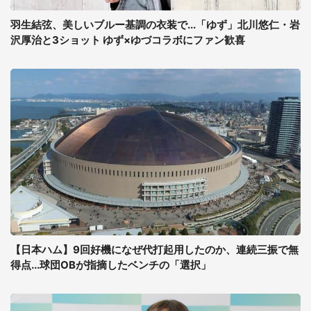
羽生結弦、美しいブルー基調の衣装で...「ゆず」北川悠仁・岩
沢厚治と3ショット ゆず×ゆづコラボにファン歓喜
【日本ハム】9回好機になぜ代打起用したのか、連続三振で無
得点...球団OBが指摘したベンチの「選択」