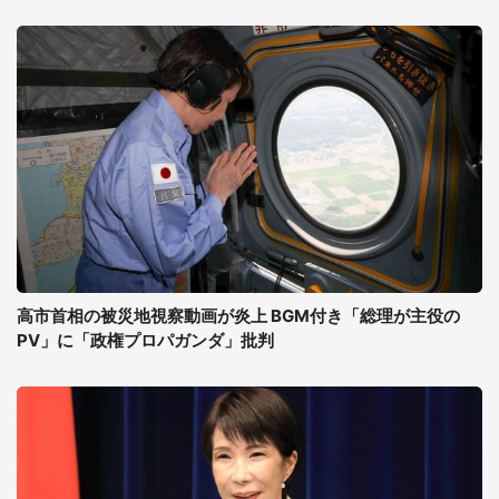
高市首相の被災地視察動画が炎上 BGM付き「総理が主役の
PV」に「政権プロパガンダ」批判