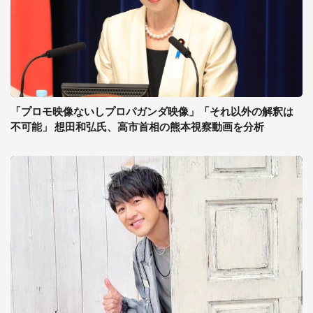
「プロモ映像ないしプロパガンダ映像」「それ以外の解釈は
不可能」 想田和弘氏、高市首相の熊本視察動画を分析