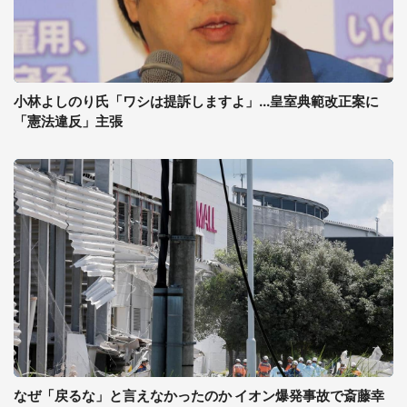
小林よしのり氏「ワシは提訴しますよ」...皇室典範改正案に
「憲法違反」主張
なぜ「戻るな」と言えなかったのか イオン爆発事故で斎藤幸