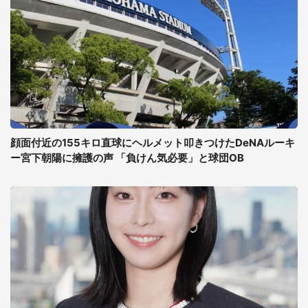
顔面付近の155キロ直球にヘルメット叩きつけたDeNAルーキ
ー宮下朝陽に擁護の声 「負けん気必要」と球団OB