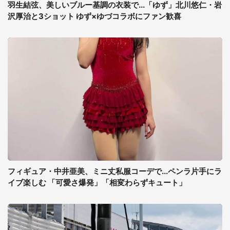
羽生結弦、美しいブルー基調の衣装で...「ゆず」北川悠仁・岩
沢厚治と3ショット ゆず×ゆづコラボにファン歓喜
フィギュア・中井亜美、ミニ丈私服コーデで...ペンラ片手にラ
イブ楽しむ 「可愛さ爆発」「相変わらずキュート」