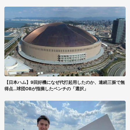
【日本ハム】9回好機になぜ代打起用したのか、連続三振で無
得点...球団OBが指摘したベンチの「選択」