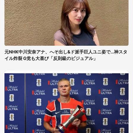
元NHK中川安奈アナ、へそ出し&ド派手巨人ユニ姿で...神スタ
イル炸裂 G党も大喜び「反則級のビジュアル」