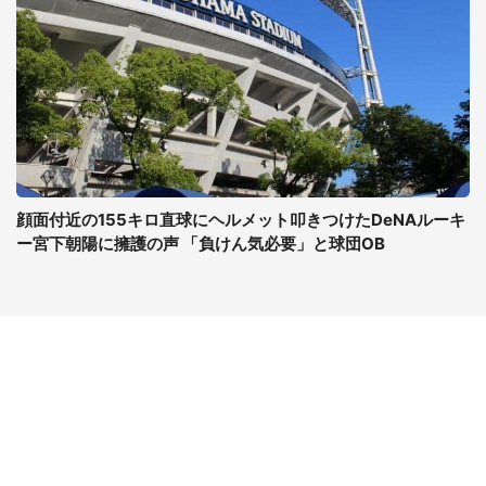
顔面付近の155キロ直球にヘルメット叩きつけたDeNAルーキ
ー宮下朝陽に擁護の声 「負けん気必要」と球団OB
コンテンツ
関連サイト
ライフ
J-CASTニュース
グルメ
J-CASTトレンド