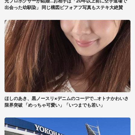
元プロボクサーが結婚...お相手は「20年以上前に空手道場で
出会った幼馴染」 同じ構図ビフォアフ写真もステキ大絶賛
ほしのあき、黒ノースリ×デニムのコーデで...オトナかわいさ
限界突破 「めっちゃ可愛い」「いつまでも若い」