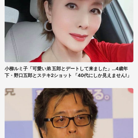
小柳ルミ子「可愛い弟 五郎とデートして来ました」...4歳年
下・野口五郎とステキ2ショット 「40代にしか見えません!」