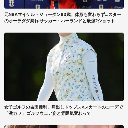
元NBAマイケル・ジョーダン63歳、体形も変わらず...スター
のオーラダダ漏れ サッカー・ハーランドと最強2ショット
女子ゴルフの吉田優利、肩出しトップス×スカートのコーデで
「激カワ」 ゴルフウェア姿と雰囲気変わって