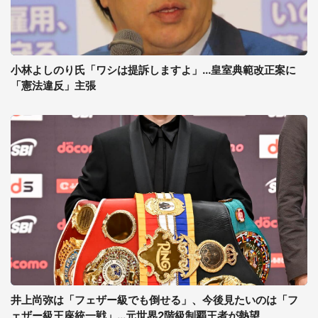
小林よしのり氏「ワシは提訴しますよ」...皇室典範改正案に
「憲法違反」主張
井上尚弥は「フェザー級でも倒せる」、今後見たいのは「フ
ェザー級王座統一戦」...元世界2階級制覇王者が熱望