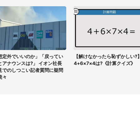
想定外でいいのか」「戻ってい
【解けなかったら恥ずかしい?
とアナウンスは?」 イオン社長
4+6×7×4は?《計算クイズ》
見でのしつこい記者質問に疑問
続々
イト
サイトについて