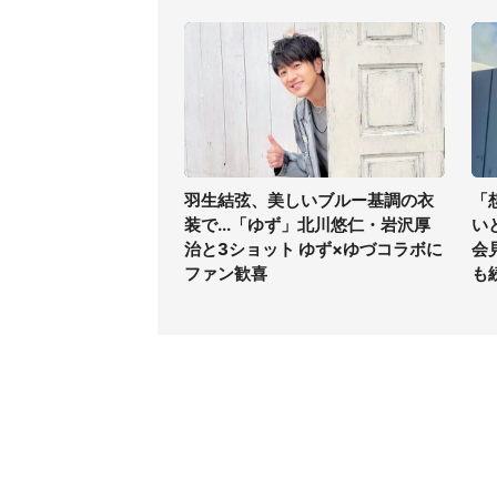
羽生結弦、美しいブルー基調の衣
「
装で...「ゆず」北川悠仁・岩沢厚
い
治と3ショット ゆず×ゆづコラボに
会
ファン歓喜
も
コンテンツ
関連サ