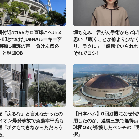
面付近の155キロ直球にヘルメ
堀ちえみ、舌がん手術から7年
ト叩きつけたDeNAルーキー宮
思い 「嘆くことが前より少な
朝陽に擁護の声 「負けん気必
り、ラクに」「健康でいられれ
」と球団OB
それでヨシ!」
ぜ「戻るな」と言えなかったの
【日本ハム】9回好機になぜ代
 イオン爆発事故で斎藤幸平氏も
用したのか、連続三振で無得点..
巡「ボクもできなかっただろう
球団OBが指摘したベンチの「
あ」
択」