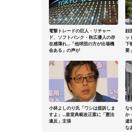
電撃トレードの巨人・リチャー
顔
ド、ソフトバンク・秋広優人の存
ッ
在感薄れ...「他球団の方が出場機
下
会ある」の声が
要
小林よしのり氏「ワシは提訴しま
な
すよ」...皇室典範改正案に「憲法
か
違反」主張
逡
な