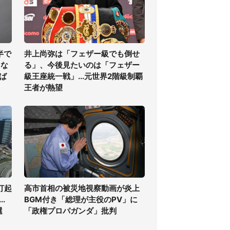
半で
井上尚弥は「フェザー級でも倒せ
くな
る」、今後見たいのは「フェザー
ば
級王座統一戦」...元世界2階級制覇
王者が熱望
打起
高市首相の被災地視察動画が炎上
.
BGM付き「総理が主役のPV」に
選
「政権プロパガンダ」批判