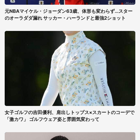
元NBAマイケル・ジョーダン63歳、体形も変わらず...スター
のオーラダダ漏れ サッカー・ハーランドと最強2ショット
女子ゴルフの吉田優利、肩出しトップス×スカートのコーデで
「激カワ」 ゴルフウェア姿と雰囲気変わって