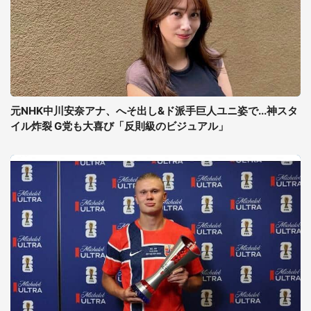
元NHK中川安奈アナ、へそ出し&ド派手巨人ユニ姿で...神スタ
イル炸裂 G党も大喜び「反則級のビジュアル」