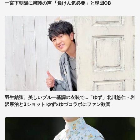
ー宮下朝陽に擁護の声 「負けん気必要」と球団OB
羽生結弦、美しいブルー基調の衣装で...「ゆず」北川悠仁・岩
沢厚治と3ショット ゆず×ゆづコラボにファン歓喜