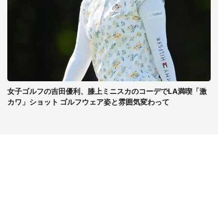
女子ゴルフの吉田優利、膝上ミニスカのコーデでLA満喫「激
カワ」ショット ゴルフウェア姿と雰囲気変わって
コンテンツ
関連サイト
ライフ
J-CASTニュース
グルメ
J-CASTトレンド
デジタル
J-CAST会社ウォッチ