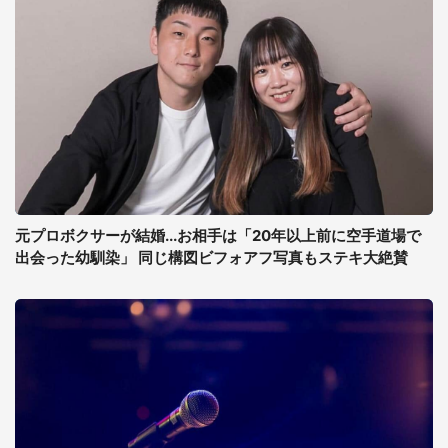
元プロボクサーが結婚...お相手は「20年以上前に空手道場で
出会った幼馴染」 同じ構図ビフォアフ写真もステキ大絶賛