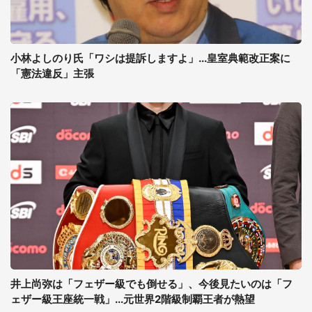
小林よしのり氏「ワシは提訴しますよ」...皇室典範改正案に
「憲法違反」主張
井上尚弥は「フェザー級でも倒せる」、今後見たいのは「フ
ェザー級王座統一戦」...元世界2階級制覇王者が熱望