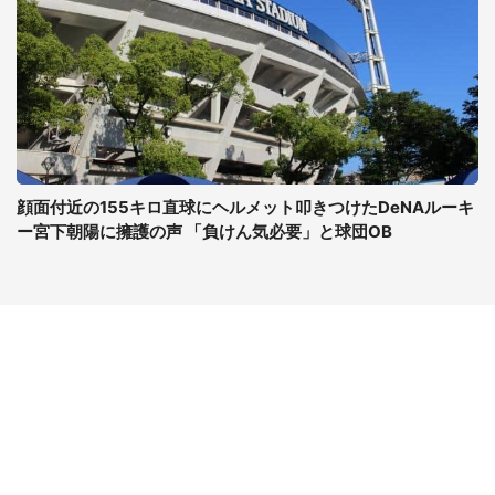
顔面付近の155キロ直球にヘルメット叩きつけたDeNAルーキ
ー宮下朝陽に擁護の声 「負けん気必要」と球団OB
コンテンツ
関連サイト
ライフ
J-CASTニュース
グルメ
J-CASTトレンド
デジタル
J-CAST会社ウォッチ