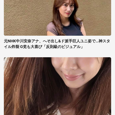
元NHK中川安奈アナ、へそ出し&ド派手巨人ユニ姿で...神スタ
イル炸裂 G党も大喜び「反則級のビジュアル」