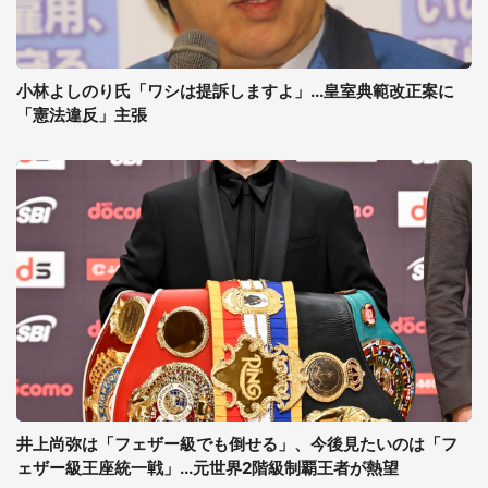
小林よしのり氏「ワシは提訴しますよ」...皇室典範改正案に
「憲法違反」主張
井上尚弥は「フェザー級でも倒せる」、今後見たいのは「フ
ェザー級王座統一戦」...元世界2階級制覇王者が熱望