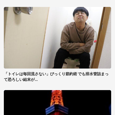
「トイレは毎回流さない」びっくり節約術 でも排水管詰まっ
て恐ろしい結末が...