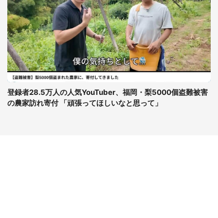
登録者28.5万人の人気YouTuber、福岡・梨5000個盗難被害
の農家訪れ寄付 「頑張ってほしいなと思って」
コンテンツ
関連サイト
ライフ
J-CASTニュース
グルメ
J-CASTトレンド
デジタル
J-CAST会社ウォッチ