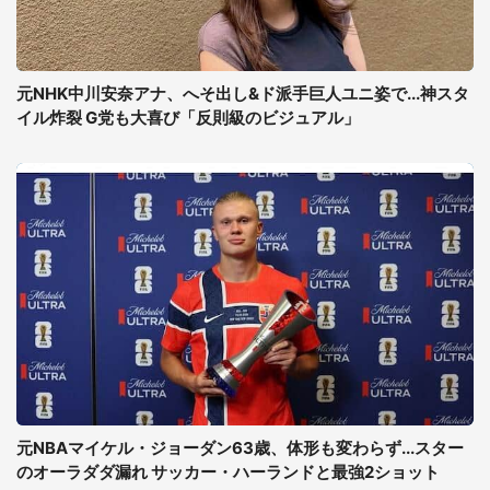
元NHK中川安奈アナ、へそ出し&ド派手巨人ユニ姿で...神スタ
イル炸裂 G党も大喜び「反則級のビジュアル」
元NBAマイケル・ジョーダン63歳、体形も変わらず...スター
のオーラダダ漏れ サッカー・ハーランドと最強2ショット