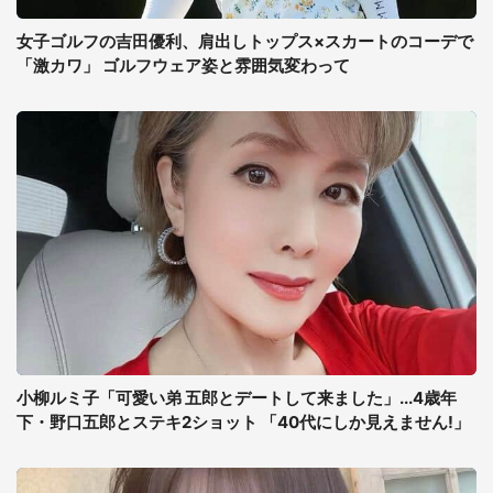
女子ゴルフの吉田優利、肩出しトップス×スカートのコーデで
「激カワ」 ゴルフウェア姿と雰囲気変わって
小柳ルミ子「可愛い弟 五郎とデートして来ました」...4歳年
下・野口五郎とステキ2ショット 「40代にしか見えません!」