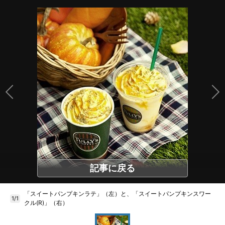
記事に戻る
「スイートパンプキンラテ」（左）と、「スイートパンプキンスワー
1/1
クル(R)」（右）