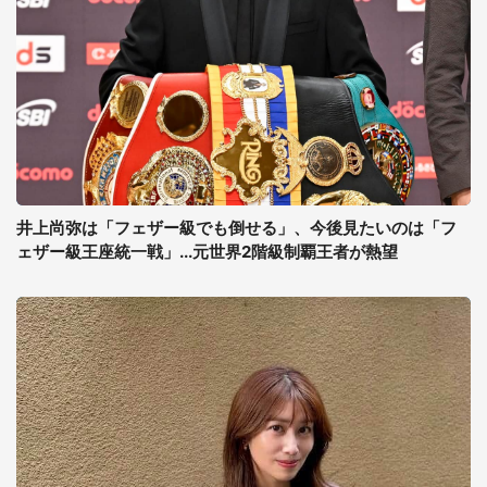
井上尚弥は「フェザー級でも倒せる」、今後見たいのは「フ
ェザー級王座統一戦」...元世界2階級制覇王者が熱望