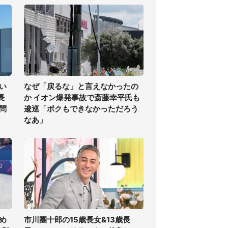
い
なぜ「戻るな」と言えなかったの
長
か イオン爆発事故で斎藤幸平氏も
問
逡巡「ボクもできなかっただろう
なあ」
め
市川團十郎の15歳長女&13歳長