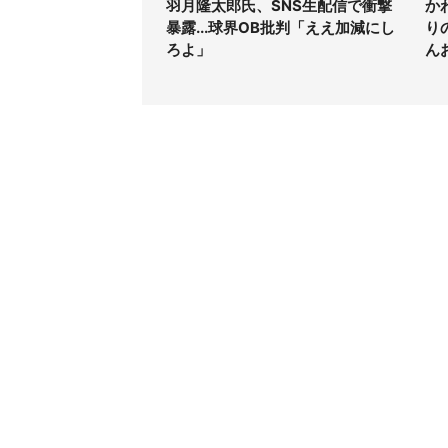
羽月隆太郎氏、SNS生配信で衝撃
か
暴露...球界OB批判「ええ加減にし
り
ろよ」
ん
コンテンツ
関連サ
ライフ
J-CAS
グルメ
J-CAS
デジタル
J-CA
健康
BOOK
エンタメ
東京バ
セール
Jタウン
おうちスタイル
ゼロま