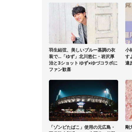
羽生結弦、美しいブルー基調の衣
小
装で...「ゆず」北川悠仁・岩沢厚
す
治と3ショット ゆず×ゆづコラボに
違
ファン歓喜
「ゾンビたばこ」使用の元広島・
剛