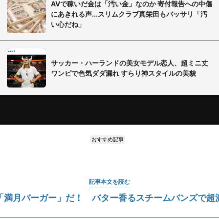
AVで稼いだ金は「汚い金」なのか 寄付報告への中傷
にあきれる声...スリムクラブ真栄田もバッサリ「汚
い心だね」
サッカー・ハーランドの美女モデル恋人、超ミニ丈
ワンピで色気ダダ漏れ すらり神スタイルの美貌
おすすめ記事
記事本文を読む
「満月バーガー」だ！ バター香るスチームバンズで超