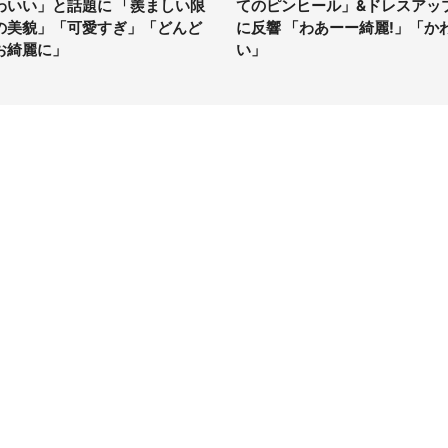
わいい」と話題に 「羨ましい限
てのピンヒール」&ドレスアッ
の美貌」「可愛すぎ」「どんど
に反響 「わあーー綺麗!」「か
お綺麗に」
い」
イト
サイトについて
Tニュース
会社案内
Tトレンド
採用情報
ST会社ウォッチ
お問い合わせ
ニュース読者投稿
ウォッチ
編集長からの手紙
ーゲンマニア
ネット
る