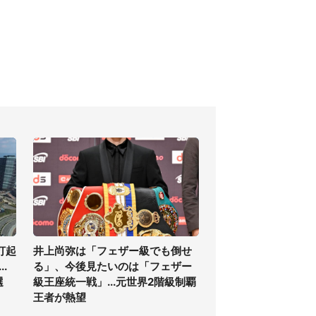
打起
井上尚弥は「フェザー級でも倒せ
.
る」、今後見たいのは「フェザー
選
級王座統一戦」...元世界2階級制覇
王者が熱望