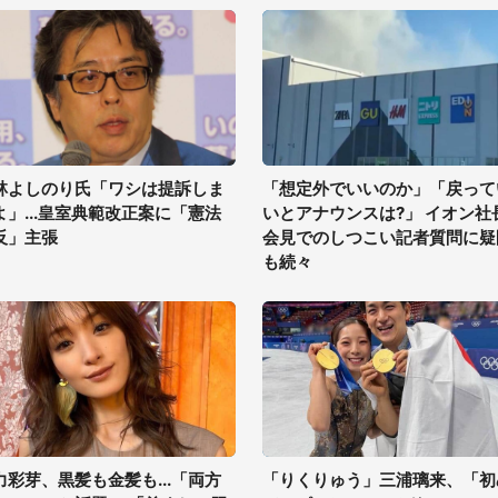
林よしのり氏「ワシは提訴しま
「想定外でいいのか」「戻って
よ」...皇室典範改正案に「憲法
いとアナウンスは?」 イオン社
反」主張
会見でのしつこい記者質問に疑
も続々
力彩芽、黒髪も金髪も...「両方
「りくりゅう」三浦璃来、「初