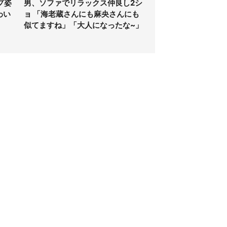
プ姿
男、ソファでリラックス仲良し2シ
わい
ョ 「海老蔵さんにも麻央さんにも
似てますね」「大人になったな~」
個人情報保護方針
サイト利用規約
SNS利用ポリシー
AIポリシー
クッキーの利用について
広告掲載
記事配信