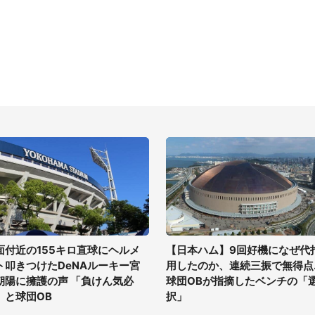
面付近の155キロ直球にヘルメ
【日本ハム】9回好機になぜ代
ト叩きつけたDeNAルーキー宮
用したのか、連続三振で無得点..
朝陽に擁護の声 「負けん気必
球団OBが指摘したベンチの「
」と球団OB
択」