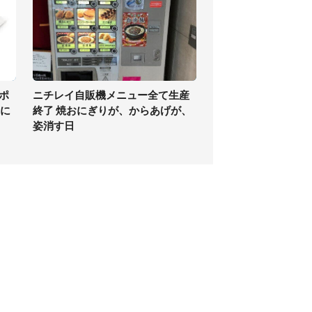
ポ
ニチレイ自販機メニュー全て生産
定に
終了 焼おにぎりが、からあげが、
姿消す日
個人情報保護方針
サイト利用規約