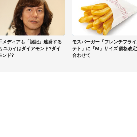
手メディアも「誤記」連発する
モスバーガー「フレンチフライ
名 ユカイはダイアモンド?ダイ
テト」に「M」サイズ 価格改
モンド?
合わせて
イト
サイトについて
Tニュース
会社案内
Tトレンド
採用情報