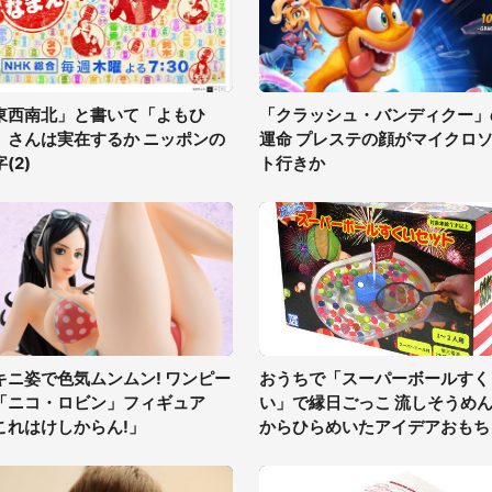
東西南北」と書いて「よもひ
「クラッシュ・バンディクー」
」さんは実在するか ニッポンの
運命 プレステの顔がマイクロ
(2)
ト行きか
キニ姿で色気ムンムン! ワンピー
おうちで「スーパーボールすく
「ニコ・ロビン」フィギュア
い」で縁日ごっこ 流しそうめ
これはけしからん!」
からひらめいたアイデアおもち