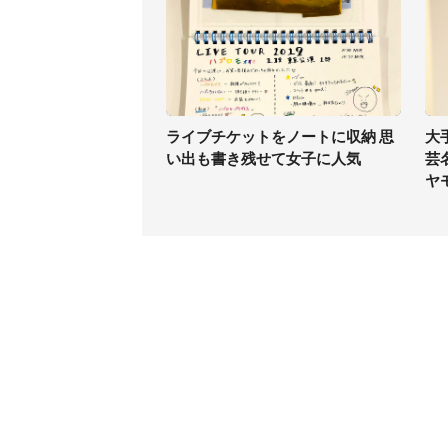
ライブチケットをノートに収納 思
大
い出も書き残せて女子に人気
芸
ヤ
コンテンツ
関連サ
ライフ
J-CAS
グルメ
J-CAS