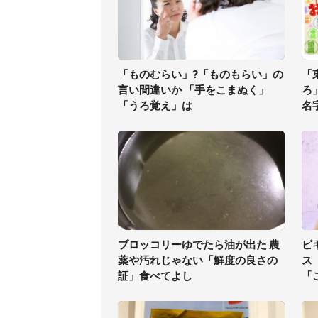
「ものむらい」?「ものもらい」の
「
言い間違いか 「手をこまぬく」
ろ
「うろ覚え」は
名字
ブロッコリーゆでたら油が出た 農
ビ
薬や汚れじゃない「鮮度の良さの
ス
証」食べてよし
「