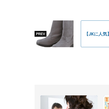
【JKに人