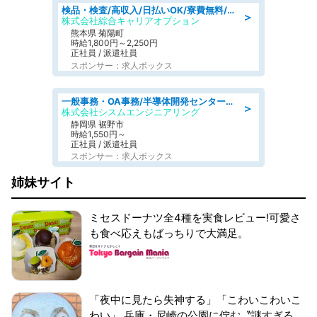
検品・検査/高収入/日払いOK/寮費無料/日勤/20・30・40代活躍中
＞
株式会社綜合キャリアオプション
熊本県 菊陽町
時給1,800円～2,250円
正社員 / 派遣社員
スポンサー：求人ボックス
一般事務・OA事務/半導体開発センター内で事務&軽作業スタッフ、募集
＞
株式会社シスムエンジニアリング
静岡県 裾野市
時給1,550円～
正社員 / 派遣社員
スポンサー：求人ボックス
姉妹サイト
ミセスドーナツ全4種を実食レビュー!可愛さ
も食べ応えもばっちりで大満足。
「夜中に見たら失神する」「こわいこわいこ
わい」 兵庫・尼崎の公園に佇む〝謎すぎる