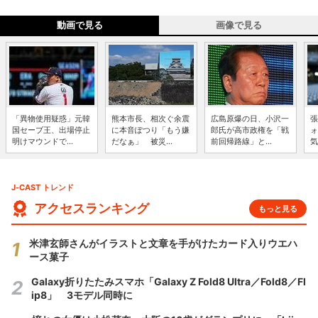
動画で見る
画像で見る
「異物使用疑惑」元韓
熊本市長、相次ぐ余震
広島原爆の日、小沢一
張
国セーブ王、出場停止
に本音ぽつり「もう嫌
郎氏が高市政権を「戦
ォ
明けマウンドで...
だなぁ」 被災...
前回帰路線」と...
気
J-CAST トレンド
アクセスランキング
もっと見る
米津玄師さんがイラストと文章を手がけたカード入りウエハ
ース菓子
Galaxy折りたたみスマホ「Galaxy Z Fold8 Ultra／Fold8／Fl
ip8」 3モデル同時に