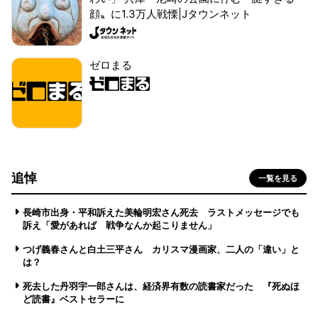
顔〟に1.3万人戦慄|Jタウンネット
ゼロまる
追悼
一覧を見る
長崎市出身・平和訴えた美輪明宏さん死去 ラストメッセージでも
訴え「愛があれば 戦争なんか起こりません」
つげ義春さんと白土三平さん カリスマ漫画家、二人の「違い」と
は？
死去した丹羽宇一郎さんは、経済界有数の読書家だった 『死ぬほ
ど読書』ベストセラーに