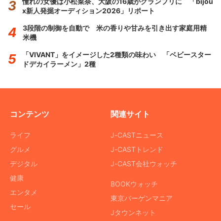
憧れの女優は小松菜奈、大阪の16歳がグランプリに 「bijou
x新人発掘オーディション2026」リポート
3段階の制御を自動で 米の香りや甘みを引き出す家庭用精
米機
「VIVANT」をイメージした2種類の味わい 「ベビースター
ドデカイラーメン」2種
コンテンツ
関連サイト
ライフ
J-CASTニュース
グルメ
J-CASTトレンド
デジタル
J-CAST会社ウォッチ
健康
BOOKウォッチ
エンタメ
東京バーゲンマニア
セール
Jタウンネット