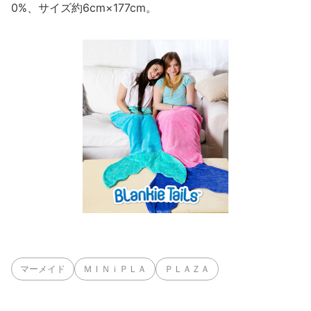
0%、サイズ約6cm×177cm。
マーメイド
ＭＩＮｉＰＬＡ
ＰＬＡＺＡ