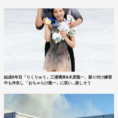
結成8年目「りくりゅう」三浦璃来&木原龍一、振り付け練習
中も仲良し 「おちゃらけ龍一」に笑い...楽しそう