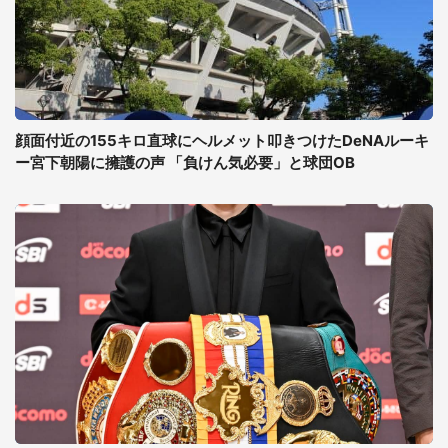
顔面付近の155キロ直球にヘルメット叩きつけたDeNAルーキ
ー宮下朝陽に擁護の声 「負けん気必要」と球団OB