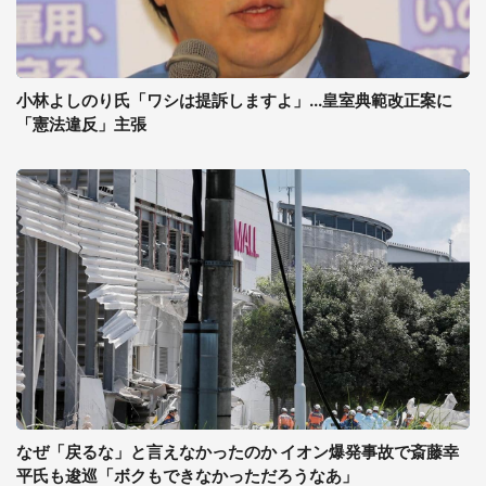
小林よしのり氏「ワシは提訴しますよ」...皇室典範改正案に
「憲法違反」主張
なぜ「戻るな」と言えなかったのか イオン爆発事故で斎藤幸
平氏も逡巡「ボクもできなかっただろうなあ」