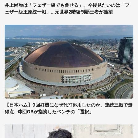
井上尚弥は「フェザー級でも倒せる」、今後見たいのは「フ
ェザー級王座統一戦」...元世界2階級制覇王者が熱望
【日本ハム】9回好機になぜ代打起用したのか、連続三振で無
得点...球団OBが指摘したベンチの「選択」