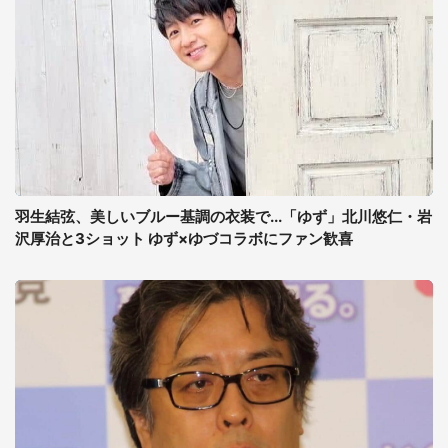
羽生結弦、美しいブルー基調の衣装で...「ゆず」北川悠仁・岩
沢厚治と3ショット ゆず×ゆづコラボにファン歓喜