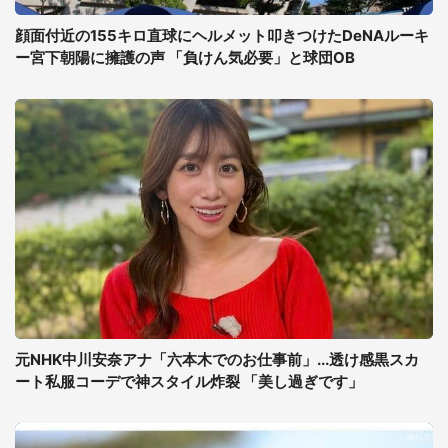
顔面付近の155キロ直球にヘルメット叩きつけたDeNAルーキ
ー宮下朝陽に擁護の声 「負けん気必要」と球団OB
元NHK中川安奈アナ「六本木でのお仕事前」...透け感黒スカ
ート私服コーデで神スタイル炸裂 「美し過ぎです」