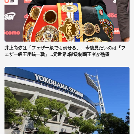
井上尚弥は「フェザー級でも倒せる」、今後見たいのは「フ
ェザー級王座統一戦」...元世界2階級制覇王者が熱望