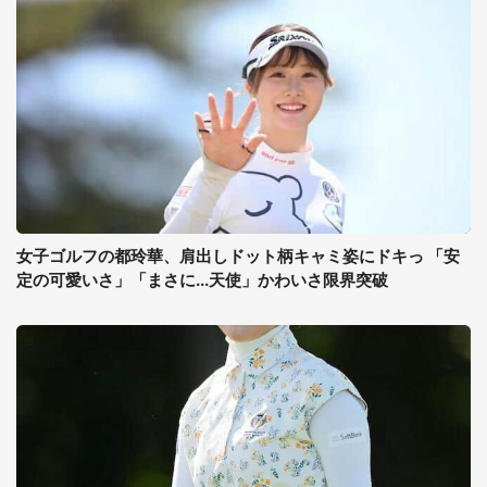
女子ゴルフの都玲華、肩出しドット柄キャミ姿にドキっ 「安
定の可愛いさ」「まさに...天使」かわいさ限界突破