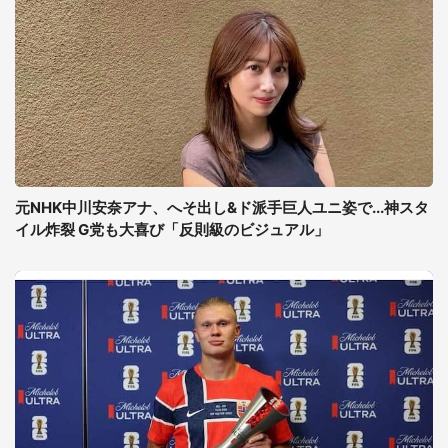
元NHK中川安奈アナ、へそ出し&ド派手巨人ユニ姿で...神スタ
イル炸裂 G党も大喜び「反則級のビジュアル」