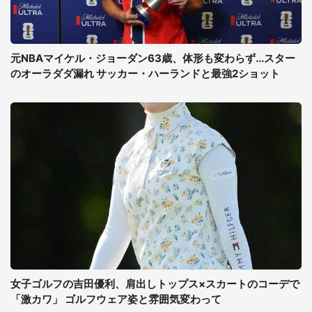
元NBAマイケル・ジョーダン63歳、体形も変わらず...スター
のオーラダダ漏れ サッカー・ハーランドと最強2ショット
女子ゴルフの吉田優利、肩出しトップス×スカートのコーデで
「激カワ」 ゴルフウェア姿と雰囲気変わって