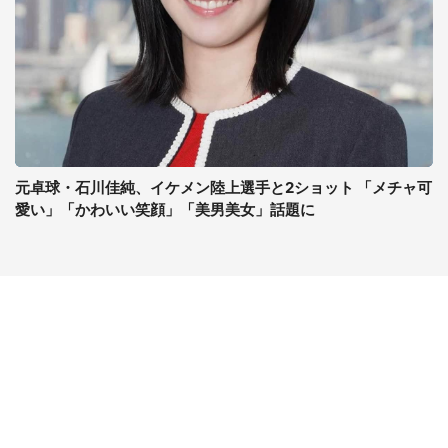
元卓球・石川佳純、イケメン陸上選手と2ショット 「メチャ可
愛い」「かわいい笑顔」「美男美女」話題に
コンテンツ
関連サイト
ライフ
J-CASTニュース
グルメ
J-CASTトレンド
デジタル
J-CAST会社ウォッチ